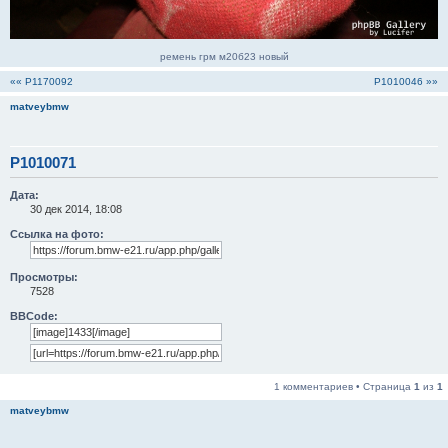
ремень грм м20б23 новый
«« P1170092
P1010046 »»
matveybmw
P1010071
Дата:
30 дек 2014, 18:08
Ссылка на фото:
Просмотры:
7528
BBCode:
1 комментариев • Страница
1
из
1
matveybmw