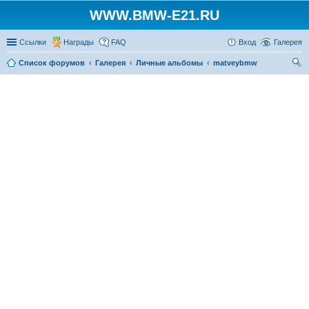
WWW.BMW-E21.RU
Ссылки
Награды
FAQ
Вход
Галерея
Список форумов
Галерея
Личные альбомы
matveybmw
ои
ск