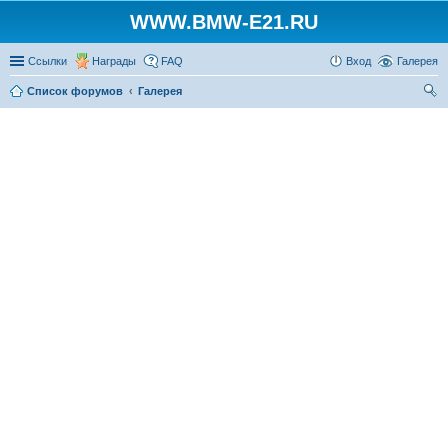
WWW.BMW-E21.RU
Ссылки
Награды
FAQ
Вход
Галерея
Список форумов
Галерея
ои
ск