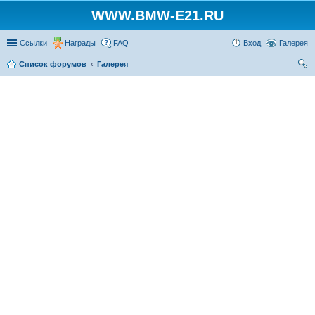
WWW.BMW-E21.RU
Ссылки
Награды
FAQ
Вход
Галерея
Список форумов
Галерея
ои
ск