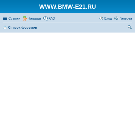
WWW.BMW-E21.RU
Ссылки
Награды
FAQ
Вход
Галерея
Список форумов
ои
ск