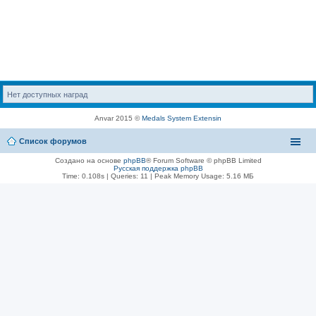
Нет доступных наград
Anvar 2015 ©
Medals System Extensin
Список форумов
Создано на основе
phpBB
® Forum Software © phpBB Limited
Русская поддержка phpBB
Time: 0.108s
|
Queries: 11
| Peak Memory Usage: 5.16 МБ