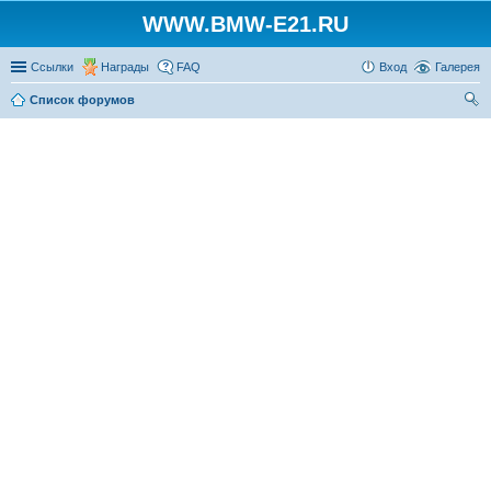
WWW.BMW-E21.RU
Ссылки
Награды
FAQ
Вход
Галерея
Список форумов
ои
ск