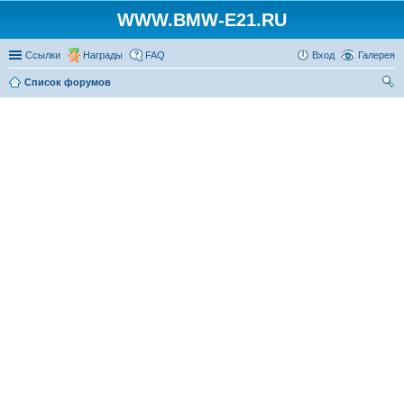
WWW.BMW-E21.RU
Ссылки
Награды
FAQ
Вход
Галерея
Список форумов
ои
ск