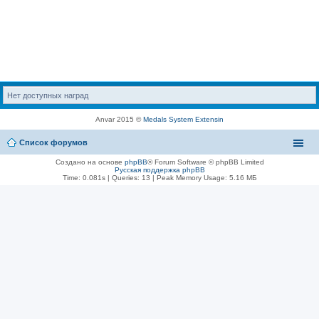
Нет доступных наград
Anvar 2015 ©
Medals System Extensin
Список форумов
Создано на основе
phpBB
® Forum Software © phpBB Limited
Русская поддержка phpBB
Time: 0.081s
|
Queries: 13
| Peak Memory Usage: 5.16 МБ