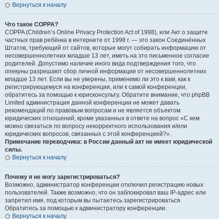
Вернуться к началу
Что такое COPPA?
COPPA (Children’s Online Privacy Protection Act of 1998), или Акт о защите
частных прав ребёнка в интернете от 1998 г. — это закон Соединённых
Штатов, требующий от сайтов, которые могут собирать информацию от
несовершеннолетних младше 13 лет, иметь на это письменное согласие
родителей. Допустимо наличие иного вида подтверждения того, что
опекуны разрешают сбор личной информации от несовершеннолетних
младше 13 лет. Если вы не уверены, применимо ли это к вам, как к
регистрирующемуся на конференции, или к самой конференции,
обратитесь за помощью к юрисконсульту. Обратите внимание, что phpBB
Limited администрация данной конференции не может давать
рекомендаций по правовым вопросам и не является объектом
юридических отношений, кроме указанных в ответе на вопрос «С кем
можно связаться по вопросу некорректного использования и/или
юридических вопросов, связанных с этой конференцией?».
Примечание переводчика: в России данный акт не имеет юридической
силы.
Вернуться к началу
Почему я не могу зарегистрироваться?
Возможно, администратор конференции отключил регистрацию новых
пользователей. Также возможно, что он заблокировал ваш IP-адрес или
запретил имя, под которым вы пытаетесь зарегистрироваться.
Обратитесь за помощью к администратору конференции.
Вернуться к началу