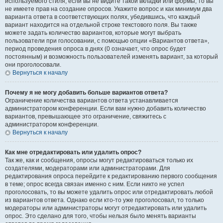
используемого стиля; если вы не видите такой вкладки или формы, то вы
не имеете прав на создание опросов. Укажите вопрос и как минимум два
варианта ответа в соответствующих полях, убедившись, что каждый
вариант находится на отдельной строке текстового поля. Вы также
можете задать количество вариантов, которые могут выбрать
пользователи при голосовании, с помощью опции «Вариантов ответа»,
период проведения опроса в днях (0 означает, что опрос будет
постоянным) и возможность пользователей изменять вариант, за который
они проголосовали.
Вернуться к началу
Почему я не могу добавить больше вариантов ответа?
Ограничение количества вариантов ответа устанавливается
администратором конференции. Если вам нужно добавить количество
вариантов, превышающее это ограничение, свяжитесь с
администратором конференции.
Вернуться к началу
Как мне отредактировать или удалить опрос?
Так же, как и сообщения, опросы могут редактироваться только их
создателями, модераторами или администраторами. Для
редактирования опроса перейдите к редактированию первого сообщения
в теме; опрос всегда связан именно с ним. Если никто не успел
проголосовать, то вы можете удалить опрос или отредактировать любой
из вариантов ответа. Однако если кто-то уже проголосовал, то только
модераторы или администраторы могут отредактировать или удалить
опрос. Это сделано для того, чтобы нельзя было менять варианты