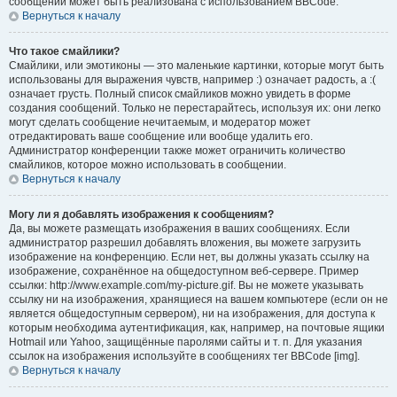
сообщений может быть реализована с использованием BBCode.
Вернуться к началу
Что такое смайлики?
Смайлики, или эмотиконы — это маленькие картинки, которые могут быть
использованы для выражения чувств, например :) означает радость, а :(
означает грусть. Полный список смайликов можно увидеть в форме
создания сообщений. Только не перестарайтесь, используя их: они легко
могут сделать сообщение нечитаемым, и модератор может
отредактировать ваше сообщение или вообще удалить его.
Администратор конференции также может ограничить количество
смайликов, которое можно использовать в сообщении.
Вернуться к началу
Могу ли я добавлять изображения к сообщениям?
Да, вы можете размещать изображения в ваших сообщениях. Если
администратор разрешил добавлять вложения, вы можете загрузить
изображение на конференцию. Если нет, вы должны указать ссылку на
изображение, сохранённое на общедоступном веб-сервере. Пример
ссылки: http://www.example.com/my-picture.gif. Вы не можете указывать
ссылку ни на изображения, хранящиеся на вашем компьютере (если он не
является общедоступным сервером), ни на изображения, для доступа к
которым необходима аутентификация, как, например, на почтовые ящики
Hotmail или Yahoo, защищённые паролями сайты и т. п. Для указания
ссылок на изображения используйте в сообщениях тег BBCode [img].
Вернуться к началу