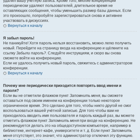
удалил вашу учётную запись. Кроме того, многие конференции
периодически удаляют пользователей, длительное время не
оставляющих сообщения, чтобы уменьшить размер базы данных. Если
это произошло, попробуйте зарегистрироваться снова и активнее
участвовать в дискуссиях.
Вернуться к началу
Я забыл пароль!
Не паникуйте! Хотя пароль нельзя восстановить, можно легко получить
новый. Перейдите на страницу входа на конференцию и щёлкните на
ссылку
Забыли пароль?
. Следуйте инструкциям, и скоро вы снова
сможете войти на конференцию.
Если не удалось получить новый пароль, свяжитесь с администратором
конференции.
Вернуться к началу
Почему мне периодически приходится повторять ввод имени и
пароля?
Если вы не отметили флажком пункт
Запомнить меня
, вы сможете
оставаться под своим именем на конференции только некоторое
ограниченное время. Это сделано для того, чтобы никто другой не смог
воспользоваться вашей учётной записью. Для того чтобы вам не
приходилось вводить имя пользователя и пароль каждый раз, вы можете
отметить флажком пункт
Запомнить меня
при входе на конференцию. Не
рекомендуется делать это на общедоступном компьютере, например в
библиотеке, интернет-кафе, университете и т. д. Если пункт
Запомнить
меня
отсутствует, это значит, что администратор отключил эту функцию.