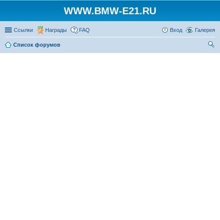
WWW.BMW-E21.RU
Ссылки
Награды
FAQ
Вход
Галерея
Список форумов
ои
ск