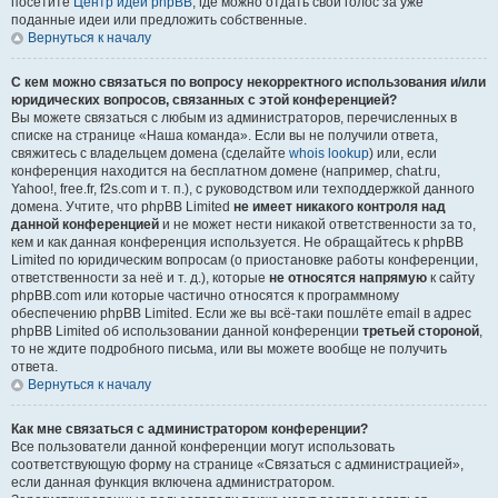
посетите
Центр идей phpBB
, где можно отдать свой голос за уже
поданные идеи или предложить собственные.
Вернуться к началу
С кем можно связаться по вопросу некорректного использования и/или
юридических вопросов, связанных с этой конференцией?
Вы можете связаться с любым из администраторов, перечисленных в
списке на странице «Наша команда». Если вы не получили ответа,
свяжитесь с владельцем домена (сделайте
whois lookup
) или, если
конференция находится на бесплатном домене (например, chat.ru,
Yahoo!, free.fr, f2s.com и т. п.), с руководством или техподдержкой данного
домена. Учтите, что phpBB Limited
не имеет никакого контроля над
данной конференцией
и не может нести никакой ответственности за то,
кем и как данная конференция используется. Не обращайтесь к phpBB
Limited по юридическим вопросам (о приостановке работы конференции,
ответственности за неё и т. д.), которые
не относятся напрямую
к сайту
phpBB.com или которые частично относятся к программному
обеспечению phpBB Limited. Если же вы всё-таки пошлёте email в адрес
phpBB Limited об использовании данной конференции
третьей стороной
,
то не ждите подробного письма, или вы можете вообще не получить
ответа.
Вернуться к началу
Как мне связаться с администратором конференции?
Все пользователи данной конференции могут использовать
соответствующую форму на странице «Связаться с администрацией»,
если данная функция включена администратором.