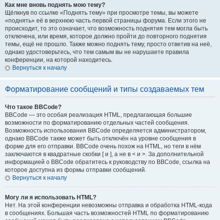
Как мне вновь поднять мою тему?
Щёлкнув по ссылке «Поднять тему» при просмотре темы, вы можете
«поднять» её в верхнюю часть первой страницы форума. Если этого не
происходит, то это означает, что возможность поднятия тем могла быть
отключена, или время, которое должно пройти до повторного поднятия
темы, ещё не прошло. Также можно поднять тему, просто ответив на неё,
однако удостоверьтесь, что тем самым вы не нарушаете правила
конференции, на которой находитесь.
Вернуться к началу
Форматирование сообщений и типы создаваемых тем
Что такое BBCode?
BBCode — это особая реализация HTML, предлагающая большие
возможности по форматированию отдельных частей сообщения.
Возможность использования BBCode определяется администратором,
однако BBCode также может быть отключён на уровне сообщения в
форме для его отправки. BBCode очень похож на HTML, но теги в нём
заключаются в квадратные скобки [ и ], а не в < и >. За дополнительной
информацией о BBCode обратитесь к руководству по BBCode, ссылка на
которое доступна из формы отправки сообщений.
Вернуться к началу
Могу ли я использовать HTML?
Нет. На этой конференции невозможны отправка и обработка HTML-кода
в сообщениях. Большая часть возможностей HTML по форматированию