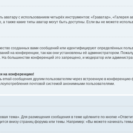
ь аватару с использованием четырёх инструментов: «Граватар», «Галерея а
, а также какие типы аватар могут быть доступны. Если вы не можете испол
чество созданных вами сообщений или идентифицируют определённых польз
аний на конференции, так как они установлены её администратором. Пожал
е. На большинстве конференций это запрещено, и модератор или администра
ти на конференцию!
ь email-сообщения другим пользователям через встроенную в конференцию ф
ь злоупотребления почтовой системой анонимными пользователями.
овая тема». Для размещения сообщения в теме щёлкните по кнопке «Ответит
ится внизу страниц форума или темы. Например: «Вы можете начинать темы»