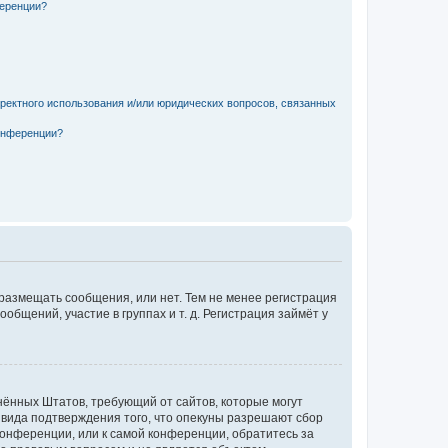
ференции?
рректного использования и/или юридических вопросов, связанных
конференции?
 размещать сообщения, или нет. Тем не менее регистрация
щений, участие в группах и т. д. Регистрация займёт у
единённых Штатов, требующий от сайтов, которые могут
 вида подтверждения того, что опекуны разрешают сбор
конференции, или к самой конференции, обратитесь за