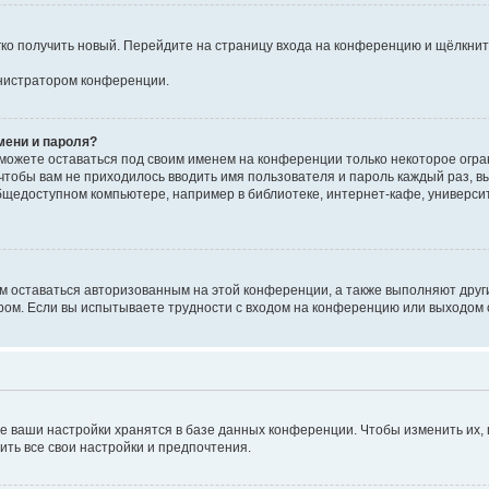
егко получить новый. Перейдите на страницу входа на конференцию и щёлкни
инистратором конференции.
мени и пароля?
сможете оставаться под своим именем на конференции только некоторое огран
 чтобы вам не приходилось вводить имя пользователя и пароль каждый раз, 
щедоступном компьютере, например в библиотеке, интернет-кафе, университе
ам оставаться авторизованным на этой конференции, а также выполняют друг
ом. Если вы испытываете трудности с входом на конференцию или выходом с
е ваши настройки хранятся в базе данных конференции. Чтобы изменить их,
ить все свои настройки и предпочтения.