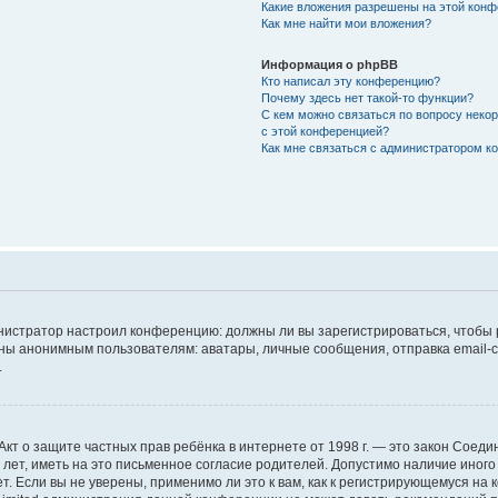
Какие вложения разрешены на этой кон
Как мне найти мои вложения?
Информация о phpBB
Кто написал эту конференцию?
Почему здесь нет такой-то функции?
С кем можно связаться по вопросу неко
с этой конференцией?
Как мне связаться с администратором 
дминистратор настроил конференцию: должны ли вы зарегистрироваться, чтобы
 анонимным пользователям: аватары, личные сообщения, отправка email-сооб
.
 или Акт о защите частных прав ребёнка в интернете от 1998 г. — это закон Со
т, иметь на это письменное согласие родителей. Допустимо наличие иного
 Если вы не уверены, применимо ли это к вам, как к регистрирующемуся на 