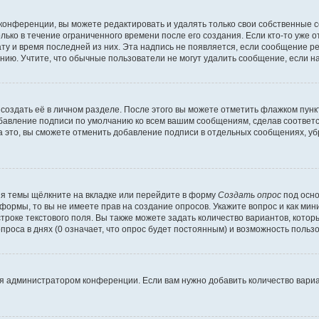
конференции, вы можете редактировать и удалять только свои собственные 
ько в течение ограниченного времени после его создания. Если кто-то уже 
дату и время последней из них. Эта надпись не появляется, если сообщение 
ию. Учтите, что обычные пользователи не могут удалить сообщение, если на 
создать её в личном разделе. После этого вы можете отметить флажком пун
обавление подписи по умолчанию ко всем вашим сообщениям, сделав соотве
а это, вы сможете отменить добавление подписи в отдельных сообщениях, у
я темы щёлкните на вкладке или перейдите в форму
Создать опрос
под осно
 формы, то вы не имеете прав на создание опросов. Укажите вопрос и как ми
троке текстового поля. Вы также можете задать количество вариантов, котор
оса в днях (0 означает, что опрос будет постоянным) и возможность пользо
я администратором конференции. Если вам нужно добавить количество вари