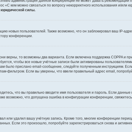
Limited администрация данной конференции не может давать рекомендаций 
ос «С кем можно связаться по вопросу некорректного использования и/или ю
т юридической силы.
ию новых пользователей. Также возможно, что он заблокировал ваш IP-адре
атору конференции.
они верны, то возможны два варианта. Если включена поддержка COPPA и при 
уется, чтобы все новые учётные записи были активированы пользователями
ам было прислано email-сообщение, следуйте полученным инструкциям. Если
пам-фильтром. Если вы уверены, что ввели правильный адрес email, попробу
едитесь, что вы правильно вводите имя пользователя и пароль. Если данные
Также возможно, что допущена ошибка в конфигурации конференции, свяжитес
вал или удалил вашу учётную запись. Кроме того, многие конференции перио
ных. Если это произошло, попробуйте зарегистрироваться снова и активнее 