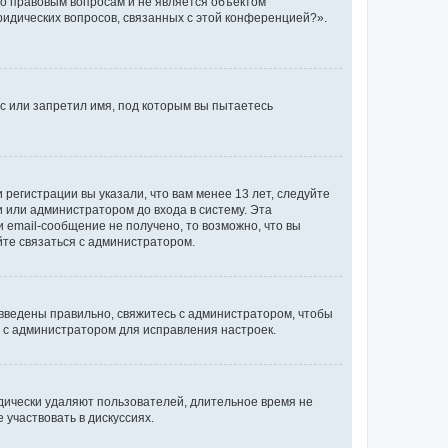
по правовым вопросам и не является объектом
ридических вопросов, связанных с этой конференцией?».
с или запретил имя, под которым вы пытаетесь
регистрации вы указали, что вам менее 13 лет, следуйте
 или администратором до входа в систему. Эта
 email-сообщение не получено, то возможно, что вы
йте связаться с администратором.
 введены правильно, свяжитесь с администратором, чтобы
ь с администратором для исправления настроек.
дически удаляют пользователей, длительное время не
участвовать в дискуссиях.