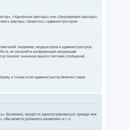
ватар», «Удалённая аватара» или «Загружаемая аватара».
ьзовать аватары, свяжитесь с администратором
ователей: например, модераторов и администраторов.
уйста, не засоряйте конференцию ненужными
тор понизят значение вашего счётчика сообщений.
орму, и только если администратор включил такую
ь». Возможно, придётся зарегистрироваться, прежде чем
, «Вы можете добавлять вложения» и т. п.