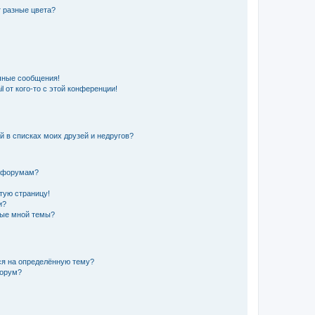
 разные цвета?
чные сообщения!
 от кого-то с этой конференции!
й в списках моих друзей и недругов?
и форумам?
стую страницу!
и?
ные мной темы?
ься на определённую тему?
форум?