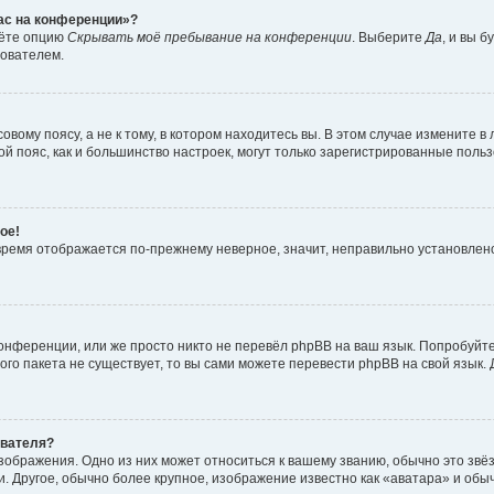
час на конференции»?
дёте опцию
Скрывать моё пребывание на конференции
. Выберите
Да
, и вы 
зователем.
вому поясу, а не к тому, в котором находитесь вы. В этом случае измените в 
овой пояс, как и большинство настроек, могут только зарегистрированные пол
ое!
о время отображается по-прежнему неверное, значит, неправильно установле
онференции, или же просто никто не перевёл phpBB на ваш язык. Попробуйт
вого пакета не существует, то вы сами можете перевести phpBB на свой язы
ователя?
зображения. Одно из них может относиться к вашему званию, обычно это звёзд
. Другое, обычно более крупное, изображение известно как «аватара» и обы