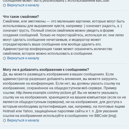
сообщений может быть реализована с использованием BBCode.
Вернуться к началу
Что такое смайлики?
Смайлики, или эмотиконы — это маленькие картинки, которые могут быть
использованы для выражения чувств, например :) означает радость, а :(
означает грусть. Полный список смайликов можно увидеть в форме
создания сообщений. Только не перестарайтесь, используя их: они легко
могут сделать сообщение нечитаемым, и модератор может
отредактировать ваше сообщение или вообще удалить его.
Администратор конференции также может ограничить количество
смайликов, которое можно использовать в сообщении.
Вернуться к началу
Могу ли я добавлять изображения к сообщениям?
Да, вы можете размещать изображения в ваших сообщениях. Если
администратор разрешил добавлять вложения, вы можете загрузить
изображение на конференцию. Если нет, вы должны указать ссылку на
изображение, сохранённое на общедоступном веб-сервере. Пример
ссылки: http://www.example.com/my-picture.gif. Вы не можете указывать
ссылку ни на изображения, хранящиеся на вашем компьютере (если он не
является общедоступным сервером), ни на изображения, для доступа к
которым необходима аутентификация, как, например, на почтовые ящики
Hotmail или Yahoo, защищённые паролями сайты и т. п. Для указания
ссылок на изображения используйте в сообщениях тег BBCode [img].
Вернуться к началу