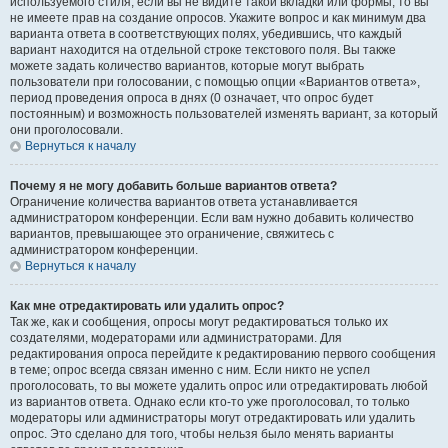
используемого стиля; если вы не видите такой вкладки или формы, то вы
не имеете прав на создание опросов. Укажите вопрос и как минимум два
варианта ответа в соответствующих полях, убедившись, что каждый
вариант находится на отдельной строке текстового поля. Вы также
можете задать количество вариантов, которые могут выбрать
пользователи при голосовании, с помощью опции «Вариантов ответа»,
период проведения опроса в днях (0 означает, что опрос будет
постоянным) и возможность пользователей изменять вариант, за который
они проголосовали.
Вернуться к началу
Почему я не могу добавить больше вариантов ответа?
Ограничение количества вариантов ответа устанавливается
администратором конференции. Если вам нужно добавить количество
вариантов, превышающее это ограничение, свяжитесь с
администратором конференции.
Вернуться к началу
Как мне отредактировать или удалить опрос?
Так же, как и сообщения, опросы могут редактироваться только их
создателями, модераторами или администраторами. Для
редактирования опроса перейдите к редактированию первого сообщения
в теме; опрос всегда связан именно с ним. Если никто не успел
проголосовать, то вы можете удалить опрос или отредактировать любой
из вариантов ответа. Однако если кто-то уже проголосовал, то только
модераторы или администраторы могут отредактировать или удалить
опрос. Это сделано для того, чтобы нельзя было менять варианты