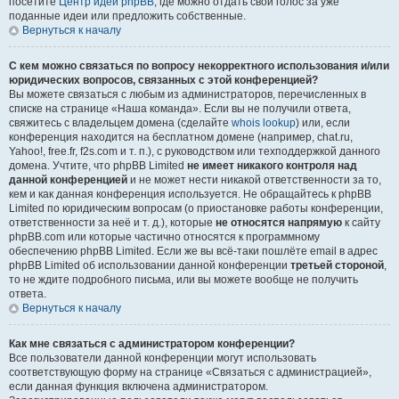
посетите
Центр идей phpBB
, где можно отдать свой голос за уже
поданные идеи или предложить собственные.
Вернуться к началу
С кем можно связаться по вопросу некорректного использования и/или
юридических вопросов, связанных с этой конференцией?
Вы можете связаться с любым из администраторов, перечисленных в
списке на странице «Наша команда». Если вы не получили ответа,
свяжитесь с владельцем домена (сделайте
whois lookup
) или, если
конференция находится на бесплатном домене (например, chat.ru,
Yahoo!, free.fr, f2s.com и т. п.), с руководством или техподдержкой данного
домена. Учтите, что phpBB Limited
не имеет никакого контроля над
данной конференцией
и не может нести никакой ответственности за то,
кем и как данная конференция используется. Не обращайтесь к phpBB
Limited по юридическим вопросам (о приостановке работы конференции,
ответственности за неё и т. д.), которые
не относятся напрямую
к сайту
phpBB.com или которые частично относятся к программному
обеспечению phpBB Limited. Если же вы всё-таки пошлёте email в адрес
phpBB Limited об использовании данной конференции
третьей стороной
,
то не ждите подробного письма, или вы можете вообще не получить
ответа.
Вернуться к началу
Как мне связаться с администратором конференции?
Все пользователи данной конференции могут использовать
соответствующую форму на странице «Связаться с администрацией»,
если данная функция включена администратором.