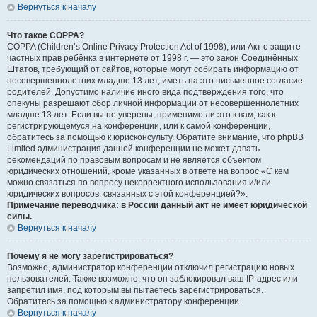
Вернуться к началу
Что такое COPPA?
COPPA (Children’s Online Privacy Protection Act of 1998), или Акт о защите
частных прав ребёнка в интернете от 1998 г. — это закон Соединённых
Штатов, требующий от сайтов, которые могут собирать информацию от
несовершеннолетних младше 13 лет, иметь на это письменное согласие
родителей. Допустимо наличие иного вида подтверждения того, что
опекуны разрешают сбор личной информации от несовершеннолетних
младше 13 лет. Если вы не уверены, применимо ли это к вам, как к
регистрирующемуся на конференции, или к самой конференции,
обратитесь за помощью к юрисконсульту. Обратите внимание, что phpBB
Limited администрация данной конференции не может давать
рекомендаций по правовым вопросам и не является объектом
юридических отношений, кроме указанных в ответе на вопрос «С кем
можно связаться по вопросу некорректного использования и/или
юридических вопросов, связанных с этой конференцией?».
Примечание переводчика: в России данный акт не имеет юридической
силы.
Вернуться к началу
Почему я не могу зарегистрироваться?
Возможно, администратор конференции отключил регистрацию новых
пользователей. Также возможно, что он заблокировал ваш IP-адрес или
запретил имя, под которым вы пытаетесь зарегистрироваться.
Обратитесь за помощью к администратору конференции.
Вернуться к началу