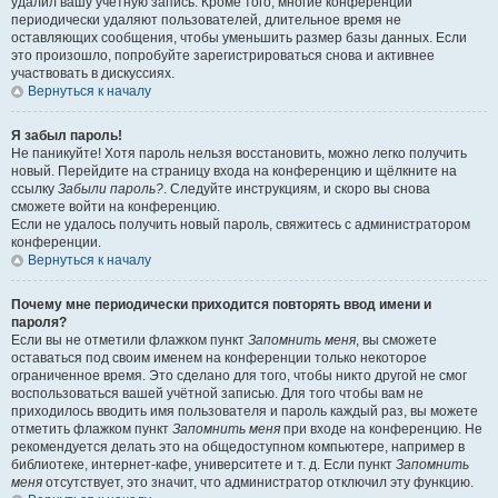
удалил вашу учётную запись. Кроме того, многие конференции
периодически удаляют пользователей, длительное время не
оставляющих сообщения, чтобы уменьшить размер базы данных. Если
это произошло, попробуйте зарегистрироваться снова и активнее
участвовать в дискуссиях.
Вернуться к началу
Я забыл пароль!
Не паникуйте! Хотя пароль нельзя восстановить, можно легко получить
новый. Перейдите на страницу входа на конференцию и щёлкните на
ссылку
Забыли пароль?
. Следуйте инструкциям, и скоро вы снова
сможете войти на конференцию.
Если не удалось получить новый пароль, свяжитесь с администратором
конференции.
Вернуться к началу
Почему мне периодически приходится повторять ввод имени и
пароля?
Если вы не отметили флажком пункт
Запомнить меня
, вы сможете
оставаться под своим именем на конференции только некоторое
ограниченное время. Это сделано для того, чтобы никто другой не смог
воспользоваться вашей учётной записью. Для того чтобы вам не
приходилось вводить имя пользователя и пароль каждый раз, вы можете
отметить флажком пункт
Запомнить меня
при входе на конференцию. Не
рекомендуется делать это на общедоступном компьютере, например в
библиотеке, интернет-кафе, университете и т. д. Если пункт
Запомнить
меня
отсутствует, это значит, что администратор отключил эту функцию.