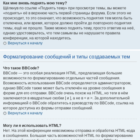
Как мне вновь поднять мою тему?
Щёлкнув по ссылке «Поднять тему» при просмотре темы, вы можете
«поднять» её в верхнюю часть первой страницы форума. Если этого не
происходит, то это означает, что возможность поднятия тем могла быть
отключена, или время, которое должно пройти до повторного поднятия
темы, ещё не прошло. Также можно поднять тему, просто ответив на неё,
однако удостоверьтесь, что тем самым вы не нарушаете правила
конференции, на которой находитесь.
Вернуться к началу
Форматирование сообщений и типы создаваемых тем
Что такое BBCode?
BBCode — это особая реализация HTML, предлагающая большие
возможности по форматированию отдельных частей сообщения.
Возможность использования BBCode определяется администратором,
однако BBCode также может быть отключён на уровне сообщения в
форме для его отправки. BBCode очень похож на HTML, но теги в нём
заключаются в квадратные скобки [ и ], а не в < и >. За дополнительной
информацией о BBCode обратитесь к руководству по BBCode, ссылка на
которое доступна из формы отправки сообщений.
Вернуться к началу
Могу ли я использовать HTML?
Нет. На этой конференции невозможны отправка и обработка HTML-кода
в сообщениях. Большая часть возможностей HTML по форматированию