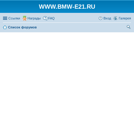
WWW.BMW-E21.RU
Ссылки
Награды
FAQ
Вход
Галерея
Список форумов
ои
ск