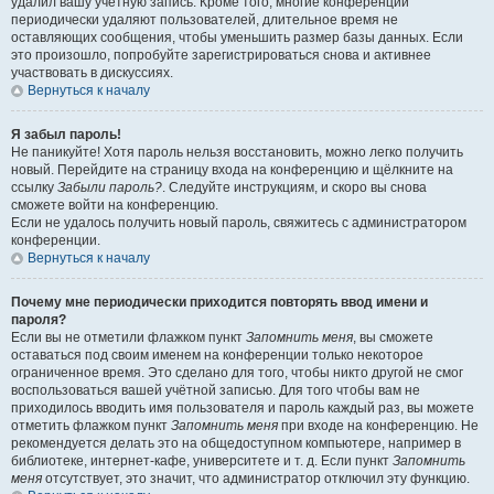
удалил вашу учётную запись. Кроме того, многие конференции
периодически удаляют пользователей, длительное время не
оставляющих сообщения, чтобы уменьшить размер базы данных. Если
это произошло, попробуйте зарегистрироваться снова и активнее
участвовать в дискуссиях.
Вернуться к началу
Я забыл пароль!
Не паникуйте! Хотя пароль нельзя восстановить, можно легко получить
новый. Перейдите на страницу входа на конференцию и щёлкните на
ссылку
Забыли пароль?
. Следуйте инструкциям, и скоро вы снова
сможете войти на конференцию.
Если не удалось получить новый пароль, свяжитесь с администратором
конференции.
Вернуться к началу
Почему мне периодически приходится повторять ввод имени и
пароля?
Если вы не отметили флажком пункт
Запомнить меня
, вы сможете
оставаться под своим именем на конференции только некоторое
ограниченное время. Это сделано для того, чтобы никто другой не смог
воспользоваться вашей учётной записью. Для того чтобы вам не
приходилось вводить имя пользователя и пароль каждый раз, вы можете
отметить флажком пункт
Запомнить меня
при входе на конференцию. Не
рекомендуется делать это на общедоступном компьютере, например в
библиотеке, интернет-кафе, университете и т. д. Если пункт
Запомнить
меня
отсутствует, это значит, что администратор отключил эту функцию.