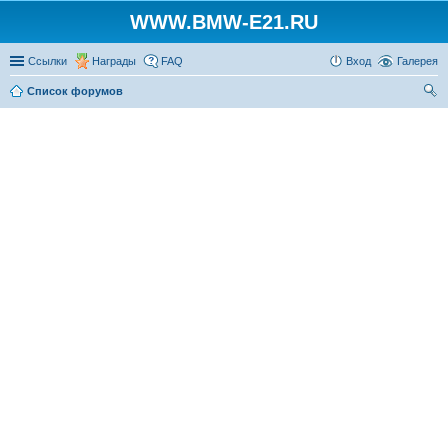
WWW.BMW-E21.RU
Ссылки
Награды
FAQ
Вход
Галерея
Список форумов
ои
ск