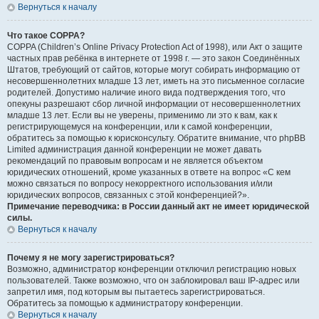
Вернуться к началу
Что такое COPPA?
COPPA (Children’s Online Privacy Protection Act of 1998), или Акт о защите
частных прав ребёнка в интернете от 1998 г. — это закон Соединённых
Штатов, требующий от сайтов, которые могут собирать информацию от
несовершеннолетних младше 13 лет, иметь на это письменное согласие
родителей. Допустимо наличие иного вида подтверждения того, что
опекуны разрешают сбор личной информации от несовершеннолетних
младше 13 лет. Если вы не уверены, применимо ли это к вам, как к
регистрирующемуся на конференции, или к самой конференции,
обратитесь за помощью к юрисконсульту. Обратите внимание, что phpBB
Limited администрация данной конференции не может давать
рекомендаций по правовым вопросам и не является объектом
юридических отношений, кроме указанных в ответе на вопрос «С кем
можно связаться по вопросу некорректного использования и/или
юридических вопросов, связанных с этой конференцией?».
Примечание переводчика: в России данный акт не имеет юридической
силы.
Вернуться к началу
Почему я не могу зарегистрироваться?
Возможно, администратор конференции отключил регистрацию новых
пользователей. Также возможно, что он заблокировал ваш IP-адрес или
запретил имя, под которым вы пытаетесь зарегистрироваться.
Обратитесь за помощью к администратору конференции.
Вернуться к началу