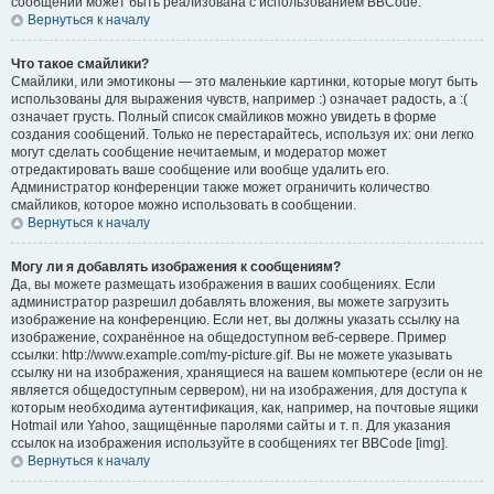
сообщений может быть реализована с использованием BBCode.
Вернуться к началу
Что такое смайлики?
Смайлики, или эмотиконы — это маленькие картинки, которые могут быть
использованы для выражения чувств, например :) означает радость, а :(
означает грусть. Полный список смайликов можно увидеть в форме
создания сообщений. Только не перестарайтесь, используя их: они легко
могут сделать сообщение нечитаемым, и модератор может
отредактировать ваше сообщение или вообще удалить его.
Администратор конференции также может ограничить количество
смайликов, которое можно использовать в сообщении.
Вернуться к началу
Могу ли я добавлять изображения к сообщениям?
Да, вы можете размещать изображения в ваших сообщениях. Если
администратор разрешил добавлять вложения, вы можете загрузить
изображение на конференцию. Если нет, вы должны указать ссылку на
изображение, сохранённое на общедоступном веб-сервере. Пример
ссылки: http://www.example.com/my-picture.gif. Вы не можете указывать
ссылку ни на изображения, хранящиеся на вашем компьютере (если он не
является общедоступным сервером), ни на изображения, для доступа к
которым необходима аутентификация, как, например, на почтовые ящики
Hotmail или Yahoo, защищённые паролями сайты и т. п. Для указания
ссылок на изображения используйте в сообщениях тег BBCode [img].
Вернуться к началу