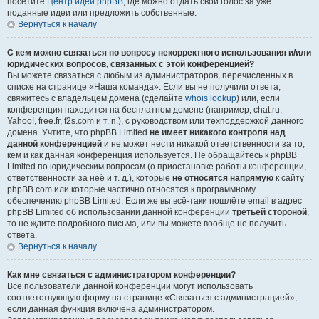
посетите
Центр идей phpBB
, где можно отдать свой голос за уже
поданные идеи или предложить собственные.
Вернуться к началу
С кем можно связаться по вопросу некорректного использования и/или
юридических вопросов, связанных с этой конференцией?
Вы можете связаться с любым из администраторов, перечисленных в
списке на странице «Наша команда». Если вы не получили ответа,
свяжитесь с владельцем домена (сделайте
whois lookup
) или, если
конференция находится на бесплатном домене (например, chat.ru,
Yahoo!, free.fr, f2s.com и т. п.), с руководством или техподдержкой данного
домена. Учтите, что phpBB Limited
не имеет никакого контроля над
данной конференцией
и не может нести никакой ответственности за то,
кем и как данная конференция используется. Не обращайтесь к phpBB
Limited по юридическим вопросам (о приостановке работы конференции,
ответственности за неё и т. д.), которые
не относятся напрямую
к сайту
phpBB.com или которые частично относятся к программному
обеспечению phpBB Limited. Если же вы всё-таки пошлёте email в адрес
phpBB Limited об использовании данной конференции
третьей стороной
,
то не ждите подробного письма, или вы можете вообще не получить
ответа.
Вернуться к началу
Как мне связаться с администратором конференции?
Все пользователи данной конференции могут использовать
соответствующую форму на странице «Связаться с администрацией»,
если данная функция включена администратором.