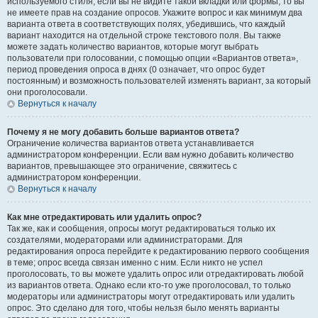
используемого стиля; если вы не видите такой вкладки или формы, то вы
не имеете прав на создание опросов. Укажите вопрос и как минимум два
варианта ответа в соответствующих полях, убедившись, что каждый
вариант находится на отдельной строке текстового поля. Вы также
можете задать количество вариантов, которые могут выбрать
пользователи при голосовании, с помощью опции «Вариантов ответа»,
период проведения опроса в днях (0 означает, что опрос будет
постоянным) и возможность пользователей изменять вариант, за который
они проголосовали.
Вернуться к началу
Почему я не могу добавить больше вариантов ответа?
Ограничение количества вариантов ответа устанавливается
администратором конференции. Если вам нужно добавить количество
вариантов, превышающее это ограничение, свяжитесь с
администратором конференции.
Вернуться к началу
Как мне отредактировать или удалить опрос?
Так же, как и сообщения, опросы могут редактироваться только их
создателями, модераторами или администраторами. Для
редактирования опроса перейдите к редактированию первого сообщения
в теме; опрос всегда связан именно с ним. Если никто не успел
проголосовать, то вы можете удалить опрос или отредактировать любой
из вариантов ответа. Однако если кто-то уже проголосовал, то только
модераторы или администраторы могут отредактировать или удалить
опрос. Это сделано для того, чтобы нельзя было менять варианты