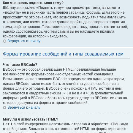
Как мне вновь поднять мою тему?
Щёлкнув по ссылке «Поднять тему» при просмотре темы, вы можете
«поднять» её в верхнюю часть первой страницы форума. Если этого не
происходит, то это означает, что возможность поднятия тем могла быть
отключена, или время, которое должно пройти до повторного поднятия
темы, ещё не прошло. Также можно поднять тему, просто ответив на неё,
однако удостоверьтесь, что тем самым вы не нарушаете правила
конференции, на которой находитесь.
Вернуться к началу
Форматирование сообщений и типы создаваемых тем
Что такое BBCode?
BBCode — это особая реализация HTML, предлагающая большие
возможности по форматированию отдельных частей сообщения.
Возможность использования BBCode определяется администратором,
однако BBCode также может быть отключён на уровне сообщения в
форме для его отправки. BBCode очень похож на HTML, но теги в нём
заключаются в квадратные скобки [ и ], а не в < и >. За дополнительной
информацией о BBCode обратитесь к руководству по BBCode, ссылка на
которое доступна из формы отправки сообщений.
Вернуться к началу
Могу ли я использовать HTML?
Нет. На этой конференции невозможны отправка и обработка HTML-кода
в сообщениях. Большая часть возможностей HTML по форматированию