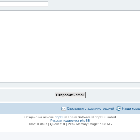
Связаться с администрацией
Наша кома
Создано на основе
phpBB
® Forum Software © phpBB Limited
Русская поддержка phpBB
Time: 0.069s
|
Queries: 8
| Peak Memory Usage: 5.08 МБ