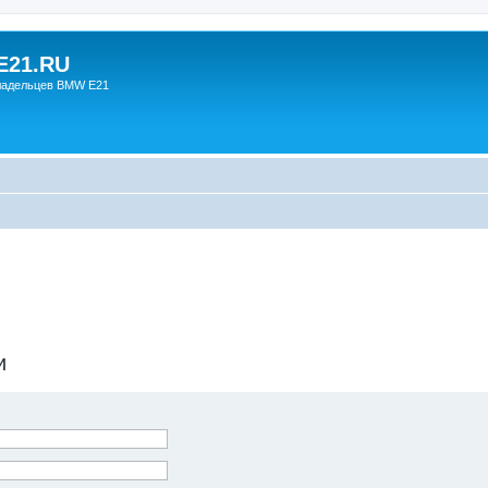
21.RU
ладельцев BMW E21
и