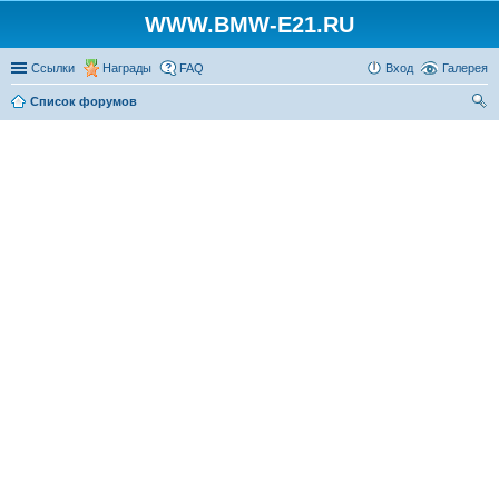
WWW.BMW-E21.RU
Ссылки
Награды
FAQ
Вход
Галерея
Список форумов
ои
ск