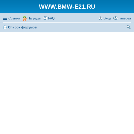
WWW.BMW-E21.RU
Ссылки
Награды
FAQ
Вход
Галерея
Список форумов
ои
ск