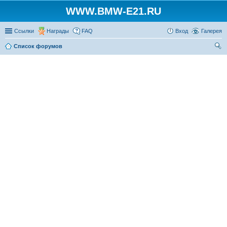
WWW.BMW-E21.RU
Ссылки
Награды
FAQ
Вход
Галерея
Список форумов
ои
ск