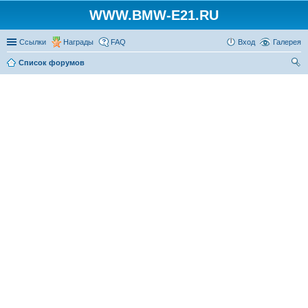
WWW.BMW-E21.RU
Ссылки
Награды
FAQ
Вход
Галерея
Список форумов
ои
ск