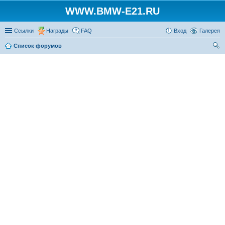
WWW.BMW-E21.RU
Ссылки
Награды
FAQ
Вход
Галерея
Список форумов
ои
ск