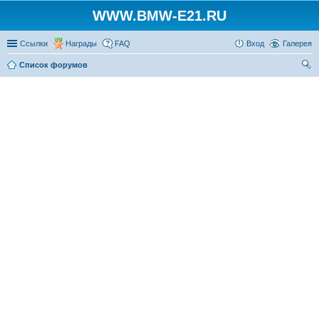
WWW.BMW-E21.RU
Ссылки
Награды
FAQ
Вход
Галерея
Список форумов
ои
ск