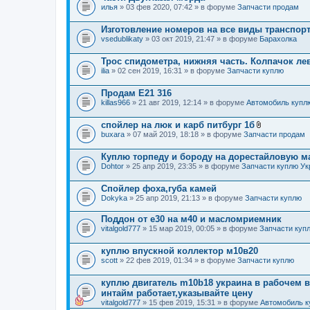
илья
» 03 фев 2020, 07:42 » в форуме
Запчасти продам
Изготовление номеров на все виды транспор
vsedublikaty
» 03 окт 2019, 21:47 » в форуме
Барахолка
Трос спидометра, нижняя часть. Колпачок ле
ilia
» 02 сен 2019, 16:31 » в форуме
Запчасти куплю
Продам E21 316
killas966
» 21 авг 2019, 12:14 » в форуме
Автомобиль купл
спойлер на люк и карб питбург 1б
В
buxara
» 07 май 2019, 18:18 » в форуме
Запчасти продам
л
о
Куплю торпеду и бороду на дорестайловую 
ж
е
Dohtor
» 25 апр 2019, 23:35 » в форуме
Запчасти куплю Ук
н
и
Спойлер фоха,губа камей
я
Dokyka
» 25 апр 2019, 21:13 » в форуме
Запчасти куплю
Поддон от е30 на м40 и масломриемник
vitalgold777
» 15 мар 2019, 00:05 » в форуме
Запчасти куп
куплю впускной коллектор м10в20
scott
» 22 фев 2019, 01:34 » в форуме
Запчасти куплю
куплю двигатель m10b18 украина в рабочем в
интайм работает,указывайте цену
vitalgold777
» 15 фев 2019, 15:31 » в форуме
Автомобиль к