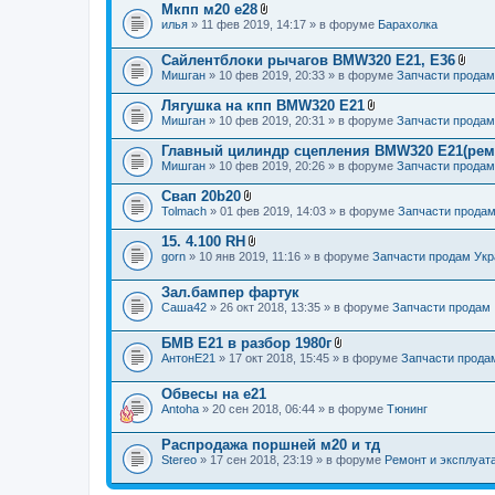
Мкпп м20 е28
В
илья
» 11 фев 2019, 14:17 » в форуме
Барахолка
л
о
Сайлентблоки рычагов BMW320 E21, Е36
ж
В
е
Мишган
» 10 фев 2019, 20:33 » в форуме
Запчасти продам
л
н
о
и
Лягушка на кпп BMW320 E21
ж
я
В
Мишган
» 10 фев 2019, 20:31 » в форуме
Запчасти продам
е
л
н
о
Главный цилиндр сцепления BMW320 E21(рем
и
ж
я
Мишган
» 10 фев 2019, 20:26 » в форуме
Запчасти продам
е
н
Свап 20b20
и
В
я
Tolmach
» 01 фев 2019, 14:03 » в форуме
Запчасти прода
л
о
15. 4.100 RH
ж
В
gorn
» 10 янв 2019, 11:16 » в форуме
Запчасти продам Укр
е
л
н
о
и
Зал.бампер фартук
ж
я
е
Саша42
» 26 окт 2018, 13:35 » в форуме
Запчасти продам
н
и
БМВ Е21 в разбор 1980г
я
В
АнтонЕ21
» 17 окт 2018, 15:45 » в форуме
Запчасти прода
л
о
Обвесы на е21
ж
е
Antoha
» 20 сен 2018, 06:44 » в форуме
Тюнинг
н
и
Распродажа поршней м20 и тд
я
Stereo
» 17 сен 2018, 23:19 » в форуме
Ремонт и эксплуат