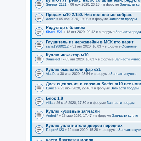
куплю ГУР рейку, насос со шлангами, редукт
Serega_2121
» 06 ноя 2020, 23:18 » в форуме
Запчасти ку
Продам м10 2.150. Низ полностью собран.
Алекс
» 05 ноя 2020, 19:05 » в форуме
Запчасти продам
Редуктор с блоком
Shark-E21
» 18 окт 2020, 20:42 » в форуме
Запчасти прод
Глушитель из нержавейки в МСК кто варит
saha19880212
» 31 авг 2020, 10:03 » в форуме
Общение
Куплю инжектор м10
XameleoH
» 05 авг 2020, 16:03 » в форуме
Запчасти куплю
Куплю омыватели фар е21
Vlad9e
» 30 июл 2020, 23:54 » в форуме
Запчасти куплю
Диск сцепления и корзина Sachs m10 все нов
Djance
» 23 июн 2020, 22:48 » в форуме
Запчасти продам
Блок 1,8
vitlia
» 26 май 2020, 17:30 » в форуме
Запчасти продам
Куплю кузовные запчасли
AndreiI*
» 28 мар 2020, 17:47 » в форуме
Запчасти куплю
Куплю уплотнители дверей передних
Георгий123
» 12 фев 2020, 15:28 » в форуме
Запчасти куп
части Двуглазая морда