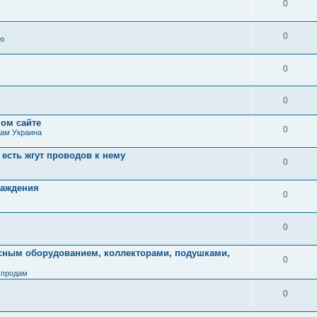
0
0
лю
0
0
ном сайте
0
дам Украина
 есть жгут проводов к нему
0
лаждения
0
0
весным оборудованием, коллекторами, подушками,
0
 продам
0