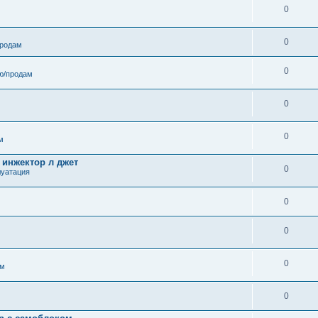
0
0
продам
0
ю/продам
0
0
м
 инжектор л джет
0
луатация
0
0
0
ам
0