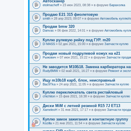
Автосканер
и
etolmacheff
» 23 июн 2023, 08:38 » в форуме
Барахолка
я
Продаю Е21 315 фиолетовую
smith
» 28 апр 2023, 09:07 » в форуме
Автомобиль куплю/
Продам bmw 320
Danvas
» 06 фев 2022, 14:01 » в форуме
Автомобиль купл
Куплю рулевую рейку под ГУР. m20
D-MASS
» 02 дек 2021, 15:00 » в форуме
Запчасти куплю
Продам новый подрулевой кожух на e21
Рыжович
» 07 июн 2021, 15:22 » в форуме
Запчасти прода
Не заводится М10Б18. Замена карбюратора на
RudyBMW
» 02 май 2021, 16:27 » в форуме
Ремонт и эксп
Ищу m10b18 карб, блок, неисправный
Bac9Tka
» 24 апр 2021, 11:05 » в форуме
Запчасти куплю
Куплю переключатель света рестайловый
chichiton
» 15 фев 2021, 16:38 » в форуме
Запчасти куплю
Диски MiM с летней резиной R15 7J ET13
XameleoH
» 31 янв 2021, 17:17 » в форуме
Запчасти прод
Куплю замок зажигания и контактную группу
Kozilla
» 21 янв 2021, 11:54 » в форуме
Запчасти куплю