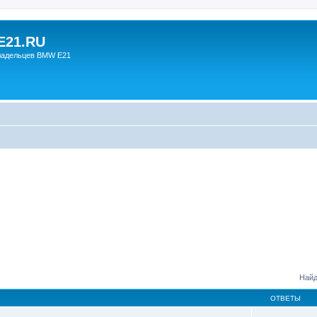
21.RU
ладельцев BMW E21
Найд
ОТВЕТЫ