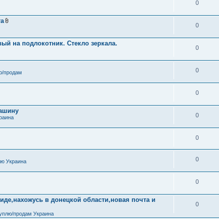
0
та
0
В
л
о
вый на подлокотник. Стекло зеркала.
ж
0
е
н
и
я
0
ю/продам
0
машину
0
раина
0
0
лю Украина
0
иде,нахожусь в донецкой области,новая почта и
0
уплю/продам Украина