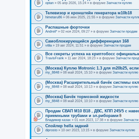
optan
» 05 апр 2026, 15:24 » в форуме
Запчасти куплю
Телевизор и кронштейн генератора м10b18
himetaru86
» 06 июн 2025, 21:55 » в форуме
Запчасти куп
Распашные форточки
AndreiI*
» 02 ноя 2024, 09:27 » в форуме
Запчасти продам
Самоблокирующийся дифференциал 168
vitlia
» 19 авг 2024, 11:51 » в форуме
Запчасти продам
Все секреты успеха на криптобосс официаль
TravisFrank
» 11 авг 2024, 18:23 » в форуме
Запчасти про
(Москва) Куплю Motronic 1.3 для m20b25, если
my_8848
» 08 май 2024, 15:10 » в форуме
Запчасти куплю
(Москва) Расширительный бачёк системы ох
my_8848
» 08 май 2024, 10:13 » в форуме
Запчасти куплю
(Москва) Бачёк тормозной жидкости
my_8848
» 08 май 2024, 10:10 » в форуме
Запчасти куплю
Продам СВАП М10 В18 , ДВС, КПП 245/5 с на
приемными трубами и эл.риборами
В
Владимир казах
» 01 ноя 2023, 17:38 » в форуме
Запчасти
л
Спойлер hella задний
о
diprosto
» 10 окт 2023, 13:15 » в форуме
Запчасти куплю
ж
е
н