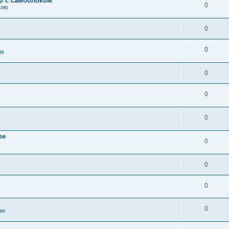
ор с самоблоком
0
плю
0
0
ам
0
0
0
ое
0
0
0
0
лю