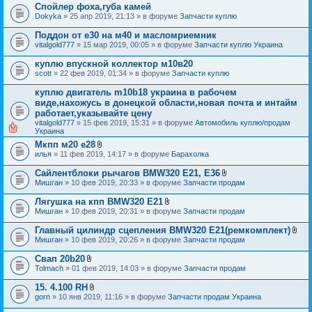
Спойлер фоха,губа камей
и
я
Dokyka
» 25 апр 2019, 21:13 » в форуме
Запчасти куплю
Поддон от е30 на м40 и масломриемник
vitalgold777
» 15 мар 2019, 00:05 » в форуме
Запчасти куплю Украина
куплю впускной коллектор м10в20
scott
» 22 фев 2019, 01:34 » в форуме
Запчасти куплю
куплю двигатель m10b18 украина в рабочем
виде,нахожусь в донецкой области,новая почта и интайм
работает,указывайте цену
vitalgold777
» 15 фев 2019, 15:31 » в форуме
Автомобиль куплю/продам
Украина
Мкпп м20 е28
В
илья
» 11 фев 2019, 14:17 » в форуме
Барахолка
л
о
Сайлентблоки рычагов BMW320 E21, Е36
ж
В
Мишган
» 10 фев 2019, 20:33 » в форуме
Запчасти продам
е
л
н
о
Лягушка на кпп BMW320 E21
и
ж
В
я
Мишган
» 10 фев 2019, 20:31 » в форуме
Запчасти продам
е
л
н
о
Главный цилиндр сцепления BMW320 E21(ремкомплект)
и
ж
В
я
Мишган
» 10 фев 2019, 20:26 » в форуме
Запчасти продам
е
л
н
о
Свап 20b20
и
ж
В
я
Tolmach
» 01 фев 2019, 14:03 » в форуме
Запчасти продам
е
л
н
о
15. 4.100 RH
и
ж
В
я
gorn
» 10 янв 2019, 11:16 » в форуме
Запчасти продам Украина
е
л
н
о