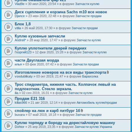
Vlad9e
» 30 июл 2020, 23:54 » в форуме
Запчасти куплю
Диск сцепления и корзина Sachs m10 все новое
Djance
» 23 июн 2020, 22:48 » в форуме
Запчасти продам
Блок 1,8
vitlia
» 26 май 2020, 17:30 » в форуме
Запчасти продам
Куплю кузовные запчасли
AndreiI*
» 28 мар 2020, 17:47 » в форуме
Запчасти куплю
Куплю уплотнители дверей передних
Георгий123
» 12 фев 2020, 15:28 » в форуме
Запчасти куплю
части Двуглазая морда
илья
» 03 фев 2020, 07:42 » в форуме
Запчасти продам
Изготовление номеров на все виды транспорта
В
vsedublikaty
» 03 окт 2019, 21:47 » в форуме
Барахолка
л
о
Трос спидометра, нижняя часть. Колпачок левый на
ж
подлокотник. Стекло зеркала.
е
ilia
» 02 сен 2019, 16:31 » в форуме
Запчасти куплю
н
и
Продам E21 316
я
killas966
» 21 авг 2019, 12:14 » в форуме
Автомобиль куплю/продам
спойлер на люк и карб питбург 1б
В
buxara
» 07 май 2019, 18:18 » в форуме
Запчасти продам
л
о
Куплю торпеду и бороду на дорестайловую машину
ж
Dohtor
» 25 апр 2019, 23:35 » в форуме
Запчасти куплю Украина
е
н