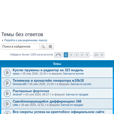
Темы без ответов
Перейти к расширенному поиску
Найдено более 1000 результатов
1
2
3
4
5
…
20
Темы
Куплю пружины и радиатор на 323 модель
optan
» 05 апр 2026, 15:24 » в форуме
Запчасти куплю
Телевизор и кронштейн генератора м10b18
himetaru86
» 06 июн 2025, 21:55 » в форуме
Запчасти куплю
Распашные форточки
AndreiI*
» 02 ноя 2024, 09:27 » в форуме
Запчасти продам
Самоблокирующийся дифференциал 168
vitlia
» 19 авг 2024, 11:51 » в форуме
Запчасти продам
Все секреты успеха на криптобосс официальном сайте