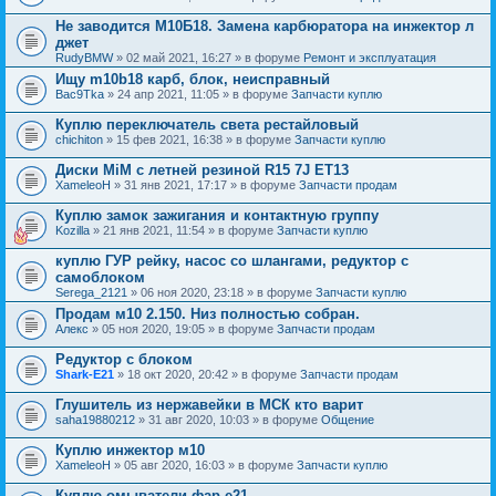
Не заводится М10Б18. Замена карбюратора на инжектор л
джет
RudyBMW
» 02 май 2021, 16:27 » в форуме
Ремонт и эксплуатация
Ищу m10b18 карб, блок, неисправный
Bac9Tka
» 24 апр 2021, 11:05 » в форуме
Запчасти куплю
Куплю переключатель света рестайловый
chichiton
» 15 фев 2021, 16:38 » в форуме
Запчасти куплю
Диски MiM с летней резиной R15 7J ET13
XameleoH
» 31 янв 2021, 17:17 » в форуме
Запчасти продам
Куплю замок зажигания и контактную группу
Kozilla
» 21 янв 2021, 11:54 » в форуме
Запчасти куплю
куплю ГУР рейку, насос со шлангами, редуктор с
самоблоком
Serega_2121
» 06 ноя 2020, 23:18 » в форуме
Запчасти куплю
Продам м10 2.150. Низ полностью собран.
Алекс
» 05 ноя 2020, 19:05 » в форуме
Запчасти продам
Редуктор с блоком
Shark-E21
» 18 окт 2020, 20:42 » в форуме
Запчасти продам
Глушитель из нержавейки в МСК кто варит
saha19880212
» 31 авг 2020, 10:03 » в форуме
Общение
Куплю инжектор м10
XameleoH
» 05 авг 2020, 16:03 » в форуме
Запчасти куплю
Куплю омыватели фар е21