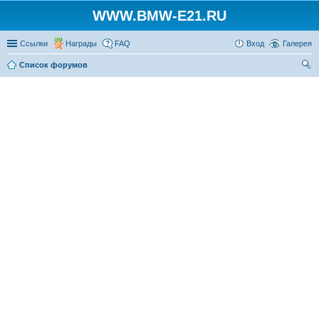
WWW.BMW-E21.RU
Ссылки
Награды
FAQ
Вход
Галерея
Список форумов
ои
ск