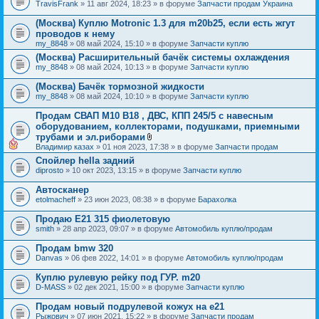
TravisFrank
» 11 авг 2024, 18:23 » в форуме
Запчасти продам Украина
(Москва) Куплю Motronic 1.3 для m20b25, если есть жгут
проводов к нему
my_8848
» 08 май 2024, 15:10 » в форуме
Запчасти куплю
(Москва) Расширительный бачёк системы охлаждения
my_8848
» 08 май 2024, 10:13 » в форуме
Запчасти куплю
(Москва) Бачёк тормозной жидкости
my_8848
» 08 май 2024, 10:10 » в форуме
Запчасти куплю
Продам СВАП М10 В18 , ДВС, КПП 245/5 с навесным
оборудованием, коллекторами, подушками, приемными
трубами и эл.риборами
В
Владимир казах
» 01 ноя 2023, 17:38 » в форуме
Запчасти продам
л
Спойлер hella задний
о
diprosto
» 10 окт 2023, 13:15 » в форуме
ж
Запчасти куплю
е
н
Автосканер
и
etolmacheff
» 23 июн 2023, 08:38 » в форуме
Барахолка
я
Продаю Е21 315 фиолетовую
smith
» 28 апр 2023, 09:07 » в форуме
Автомобиль куплю/продам
Продам bmw 320
Danvas
» 06 фев 2022, 14:01 » в форуме
Автомобиль куплю/продам
Куплю рулевую рейку под ГУР. m20
D-MASS
» 02 дек 2021, 15:00 » в форуме
Запчасти куплю
Продам новый подрулевой кожух на e21
Рыжович
» 07 июн 2021, 15:22 » в форуме
Запчасти продам