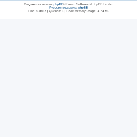
Создано на основе
phpBB
® Forum Software © phpBB Limited
Русская поддержка phpBB
Time: 0.088s
|
Queries: 8
| Peak Memory Usage: 4.73 МБ