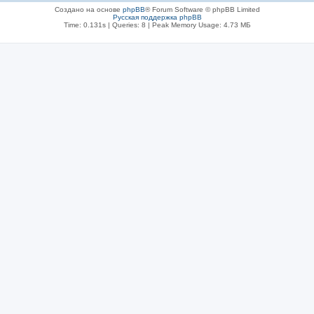
Создано на основе
phpBB
® Forum Software © phpBB Limited
Русская поддержка phpBB
Time: 0.131s
|
Queries: 8
| Peak Memory Usage: 4.73 МБ