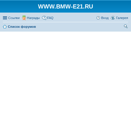
WWW.BMW-E21.RU
Ссылки
Награды
FAQ
Вход
Галерея
Список форумов
ои
ск