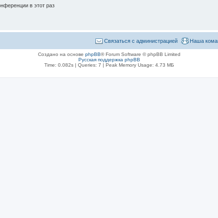
нференции в этот раз
Связаться с администрацией
Наша кома
Создано на основе
phpBB
® Forum Software © phpBB Limited
Русская поддержка phpBB
Time: 0.082s
|
Queries: 7
| Peak Memory Usage: 4.73 МБ