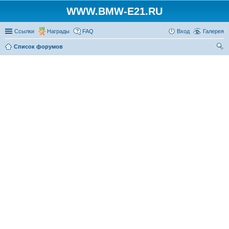
WWW.BMW-E21.RU
Ссылки
Награды
FAQ
Вход
Галерея
Список форумов
ои
ск