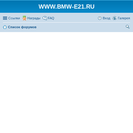
WWW.BMW-E21.RU
Ссылки
Награды
FAQ
Вход
Галерея
Список форумов
ои
ск