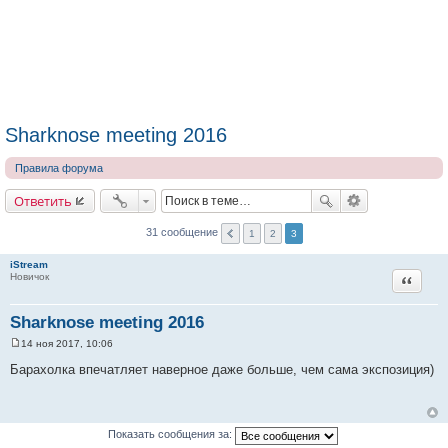
Sharknose meeting 2016
Правила форума
Ответить
31 сообщение
1
2
3
iStream
Цитата
Новичок
Sharknose meeting 2016
14 ноя 2017, 10:06
С
о
Барахолка впечатляет наверное даже больше, чем сама экспозиция)
о
б
щ
е
н
Показать сообщения за:
и