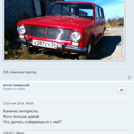
е
318, пока конструктор
Антон Самарский
Цитата
Гордость клуба
14 ноя 2014, 08:50
С
о
Конечно интересно.
о
Фото больше давай.
б
щ
Что делать собираешься с ней?
е
н
и
318 81 г. Мкпп