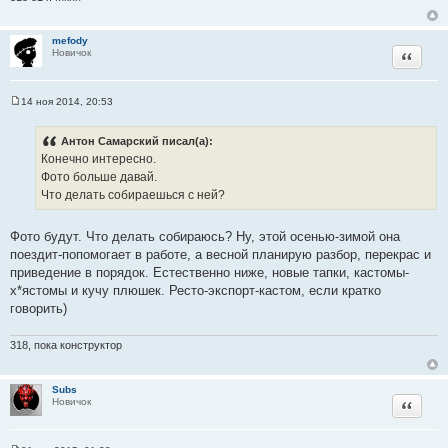
е
mefody
Цитата
Новичок
14 ноя 2014, 20:53
С
о
о
Антон Самарский писал(а):
б
Конечно интересно.
щ
е
Фото больше давай.
н
Что делать собираешься с ней?
и
е
Фото будут. Что делать собираюсь? Ну, этой осенью-зимой она
поездит-попомогает в работе, а весной планирую разбор, перекрас и
приведение в порядок. Естественно ниже, новые тапки, кастомы-
х*ястомы и кучу плюшек. Ресто-экспорт-кастом, если кратко
говорить)
318, пока конструктор
Subs
Цитата
Новичок