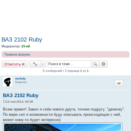
ВАЗ 2102 Ruby
Модератор:
23-ий
Правила форума
Ответить
6 сообщений • Страница
1
из
1
mefody
Цитата
Новичок
ВАЗ 2102 Ruby
14 ноя 2014, 00:39
С
о
Всем привет! Завел я себе нового друга, точнее подругу, "двоечку".
о
По мере сил и возможности буду описывать происходящее с ней,
б
щ
может кому-то будет интересно)
е
н
и