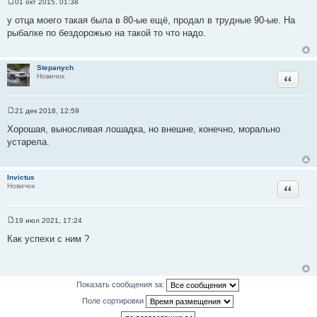
01 окт 2015, 01:38
С
о
у отца моего такая была в 80-ые ещё, продал в трудные 90-ые. На
о
рыбалке по бездорожью на такой то что надо.
б
щ
е
н
и
Stepanych
Цитата
е
Новичок
21 дек 2018, 12:59
С
о
Хорошая, выносливая лошадка, но внешне, конечно, морально
о
устарела.
б
щ
е
н
и
Invictus
Цитата
е
Новичок
19 июл 2021, 17:24
С
о
Как успехи с ним ?
о
б
щ
е
н
Показать сообщения за:
и
е
Поле сортировки