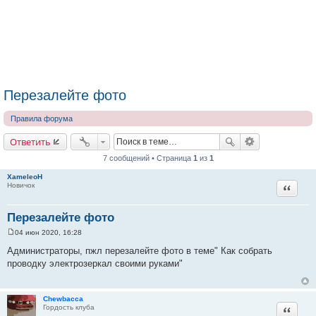
Перезалейте фото
Правила форума
Ответить
7 сообщений • Страница
1
из
1
XameleoH
Цитата
Новичок
Перезалейте фото
04 июн 2020, 16:28
С
о
Администраторы, пжл перезалейте фото в теме" Как собрать
о
проводку электрозеркал своими руками"
б
щ
е
н
и
Chewbacca
Цитата
е
Гордость клуба