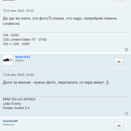
12 июн 2020, 23:12
С
о
Да где же взять эти фото?) опиши, что надо, попробуем помочь
о
словесно
б
щ
е
н
316 - 02/81
и
318i, Limited Edition "E" - 07/82
е
315 >> 328 - 10/82
Shark-E21
Цитата
Admin
16 июн 2020, 14:43
С
о
Дело за малым - нужны фото, перезалить то пара минут. ))
о
б
щ
е
н
BMW 320 e21 M20B20
и
Lada Granta
е
Pontiac Sunfire 2.4
XameleoH
Цитата
Новичок