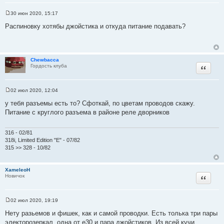
30 июн 2020, 15:17
С
о
Распиновку хотябы джойстика и откуда питание подавать?
о
б
щ
е
н
и
Chewbacca
Цитата
е
Гордость клуба
02 июл 2020, 12:04
С
о
у тебя разъемы есть то? Сфоткай, по цветам проводов скажу.
о
Питание с круглого разъема в районе реле дворников
б
щ
е
н
316 - 02/81
и
318i, Limited Edition "E" - 07/82
е
315 >> 328 - 10/82
XameleoH
Цитата
Новичок
02 июл 2020, 19:19
С
о
Нету разьемов и фишек, как и самой проводки. Есть толька три пары
о
электорозеркал, одна от е30 и пара джойстиков. Из всей кучи
б