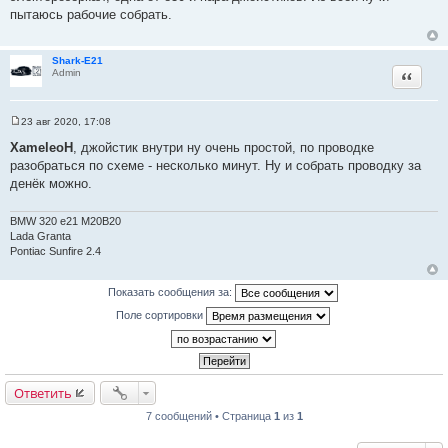
щ
пытаюсь рабочие собрать.
е
н
и
е
Shark-E21
Цитата
Admin
23 авг 2020, 17:08
С
о
XameleoH
, джойстик внутри ну очень простой, по проводке
о
разобраться по схеме - несколько минут. Ну и собрать проводку за
б
щ
денёк можно.
е
н
и
BMW 320 e21 M20B20
е
Lada Granta
Pontiac Sunfire 2.4
Показать сообщения за:
Поле сортировки
Ответить
7 сообщений • Страница
1
из
1