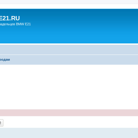
21.RU
ладельцев BMW E21
родам