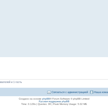
вателей и 1 гость
Связаться с администрацией
Наша кома
Создано на основе
phpBB
® Forum Software © phpBB Limited
Русская поддержка phpBB
Time: 0.129s
|
Queries: 38
| Peak Memory Usage: 5.02 МБ