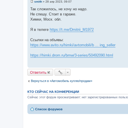
smith
»
28 апр 2023, 09:07
С
о
Так сложилось, не хочу но надо.
о
Не спешу. Стоит в гараже.
б
щ
Химки, Моск. обл.
е
н
и
Я в телеге
https://t.me/Dmitrii_M1972
е
Ссылки на объявы:
https://www.avito.ru/himki/avtomobili/b ... ing_seller
https://himki.drom.ru/bmw/3-series/50492090.html
Ответить
Вернуться в «Автомобиль куплю/продам»
КТО СЕЙЧАС НА КОНФЕРЕНЦИИ
Сейчас этот форум просматривают: нет зарегистрированных пользо
Список форумов