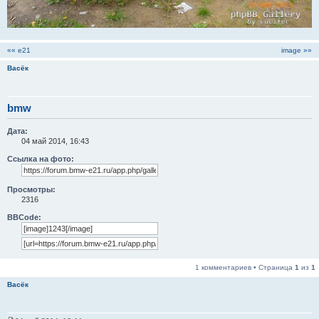
«« e21
image »»
Васёк
bmw
Дата:
04 май 2014, 16:43
Ссылка на фото:
Просмотры:
2316
BBCode:
1 комментариев • Страница
1
из
1
Васёк