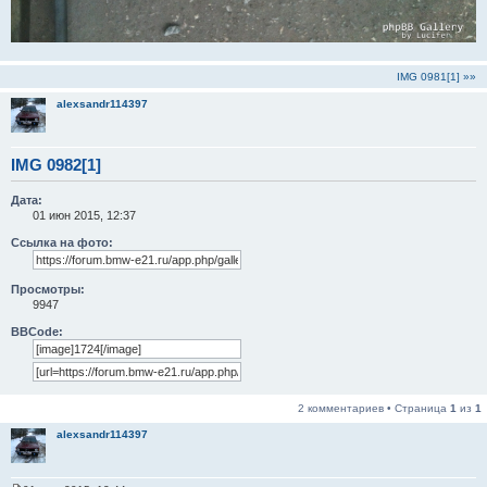
IMG 0981[1] »»
alexsandr114397
IMG 0982[1]
Дата:
01 июн 2015, 12:37
Ссылка на фото:
Просмотры:
9947
BBCode:
2 комментариев • Страница
1
из
1
alexsandr114397