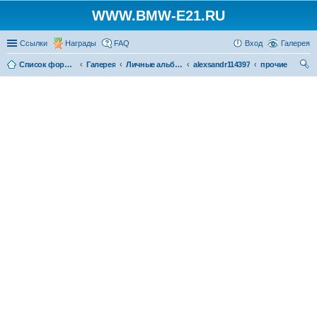
WWW.BMW-E21.RU
Ссылки
Награды
FAQ
Вход
Галерея
Список форумов
Галерея
Личные альбомы
alexsandr114397
прочие
ои
ск