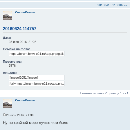
20160416 115006 »»
CosmoKramer
20160624 114757
Дата:
28 июн 2016, 21:28
Ссылка на фото:
Просмотры:
7576
BBCode:
1 комментариев • Страница
1
из
1
CosmoKramer
28 июн 2016, 21:30
С
о
Ну по крайней мере лучше чем было
о
б