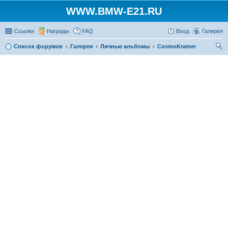
WWW.BMW-E21.RU
Ссылки
Награды
FAQ
Вход
Галерея
Список форумов
Галерея
Личные альбомы
CosmoKramer
ои
ск