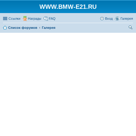
WWW.BMW-E21.RU
Ссылки
Награды
FAQ
Вход
Галерея
Список форумов
Галерея
ои
ск