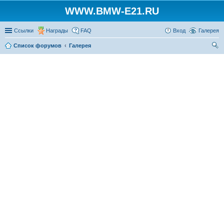
WWW.BMW-E21.RU
Ссылки
Награды
FAQ
Вход
Галерея
Список форумов
Галерея
ои
ск