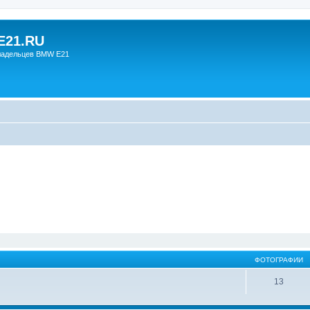
21.RU
ладельцев BMW E21
ФОТОГРАФИИ
13