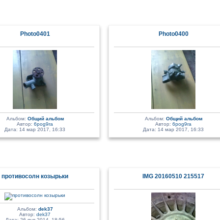
Photo0401
Photo0400
Альбом:
Общий альбом
Альбом:
Общий альбом
Автор:
6pog9ra
Автор:
6pog9ra
Дата: 14 мар 2017, 16:33
Дата: 14 мар 2017, 16:33
противосолн козырьки
IMG 20160510 215517
Альбом:
dek37
Автор:
dek37
Дата: 26 янв 2014, 18:56