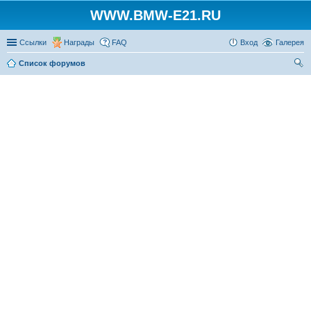
WWW.BMW-E21.RU
Ссылки
Награды
FAQ
Вход
Галерея
Список форумов
ои
ск