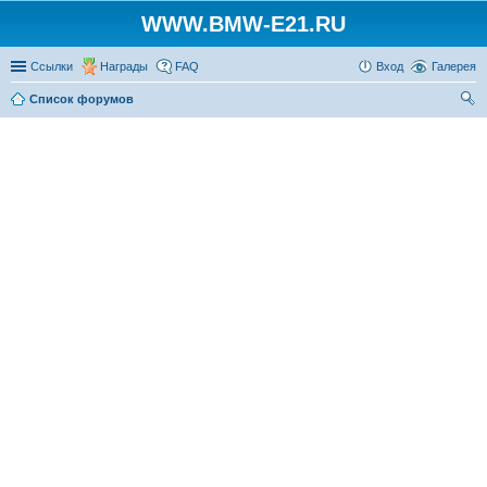
WWW.BMW-E21.RU
Ссылки
Награды
FAQ
Вход
Галерея
Список форумов
ои
ск