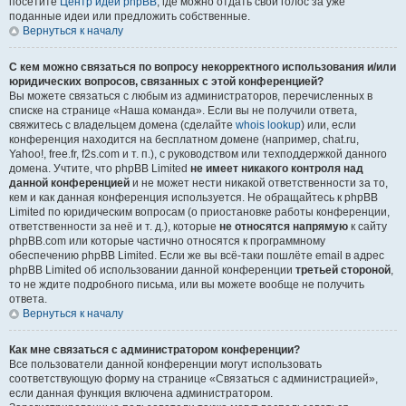
посетите
Центр идей phpBB
, где можно отдать свой голос за уже
поданные идеи или предложить собственные.
Вернуться к началу
С кем можно связаться по вопросу некорректного использования и/или
юридических вопросов, связанных с этой конференцией?
Вы можете связаться с любым из администраторов, перечисленных в
списке на странице «Наша команда». Если вы не получили ответа,
свяжитесь с владельцем домена (сделайте
whois lookup
) или, если
конференция находится на бесплатном домене (например, chat.ru,
Yahoo!, free.fr, f2s.com и т. п.), с руководством или техподдержкой данного
домена. Учтите, что phpBB Limited
не имеет никакого контроля над
данной конференцией
и не может нести никакой ответственности за то,
кем и как данная конференция используется. Не обращайтесь к phpBB
Limited по юридическим вопросам (о приостановке работы конференции,
ответственности за неё и т. д.), которые
не относятся напрямую
к сайту
phpBB.com или которые частично относятся к программному
обеспечению phpBB Limited. Если же вы всё-таки пошлёте email в адрес
phpBB Limited об использовании данной конференции
третьей стороной
,
то не ждите подробного письма, или вы можете вообще не получить
ответа.
Вернуться к началу
Как мне связаться с администратором конференции?
Все пользователи данной конференции могут использовать
соответствующую форму на странице «Связаться с администрацией»,
если данная функция включена администратором.