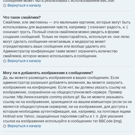
сообщений может быть реализована с использованием BBCode.
Вернуться к началу
Что такое смайлики?
Смайлики, или эмотиконы — это маленькие картинки, которые могут быть
использованы для выражения чувств, например :) означает радость, а :(
означает грусть. Полный список смайликов можно увидеть в форме
создания сообщений. Только не перестарайтесь, используя их: они легко
могут сделать сообщение нечитаемым, и модератор может
отредактировать ваше сообщение или вообще удалить его.
Администратор конференции также может ограничить количество
смайликов, которое можно использовать в сообщении.
Вернуться к началу
Могу ли я добавлять изображения к сообщениям?
Да, вы можете размещать изображения в ваших сообщениях. Если
администратор разрешил добавлять вложения, вы можете загрузить
изображение на конференцию. Если нет, вы должны указать ссылку на
изображение, сохранённое на общедоступном веб-сервере. Пример
ссылки: http://www.example.com/my-picture.gif. Вы не можете указывать
ссылку ни на изображения, хранящиеся на вашем компьютере (если он не
является общедоступным сервером), ни на изображения, для доступа к
которым необходима аутентификация, как, например, на почтовые ящики
Hotmail или Yahoo, защищённые паролями сайты и т. п. Для указания
ссылок на изображения используйте в сообщениях тег BBCode [img].
Вернуться к началу