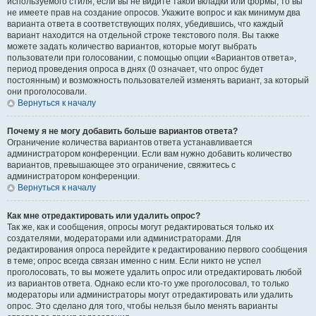
используемого стиля; если вы не видите такой вкладки или формы, то вы
не имеете прав на создание опросов. Укажите вопрос и как минимум два
варианта ответа в соответствующих полях, убедившись, что каждый
вариант находится на отдельной строке текстового поля. Вы также
можете задать количество вариантов, которые могут выбрать
пользователи при голосовании, с помощью опции «Вариантов ответа»,
период проведения опроса в днях (0 означает, что опрос будет
постоянным) и возможность пользователей изменять вариант, за который
они проголосовали.
Вернуться к началу
Почему я не могу добавить больше вариантов ответа?
Ограничение количества вариантов ответа устанавливается
администратором конференции. Если вам нужно добавить количество
вариантов, превышающее это ограничение, свяжитесь с
администратором конференции.
Вернуться к началу
Как мне отредактировать или удалить опрос?
Так же, как и сообщения, опросы могут редактироваться только их
создателями, модераторами или администраторами. Для
редактирования опроса перейдите к редактированию первого сообщения
в теме; опрос всегда связан именно с ним. Если никто не успел
проголосовать, то вы можете удалить опрос или отредактировать любой
из вариантов ответа. Однако если кто-то уже проголосовал, то только
модераторы или администраторы могут отредактировать или удалить
опрос. Это сделано для того, чтобы нельзя было менять варианты