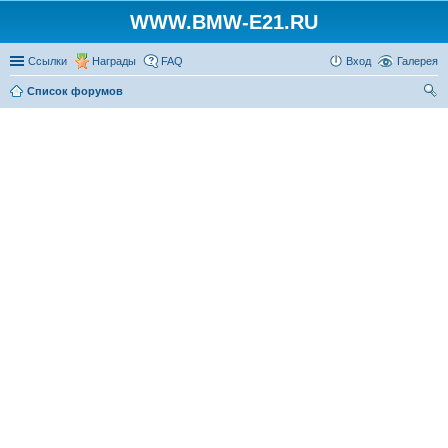
WWW.BMW-E21.RU
Ссылки
Награды
FAQ
Вход
Галерея
Список форумов
ои
ск