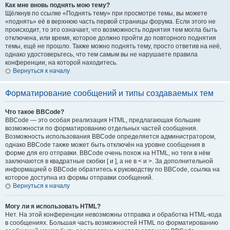
Как мне вновь поднять мою тему?
Щёлкнув по ссылке «Поднять тему» при просмотре темы, вы можете
«поднять» её в верхнюю часть первой страницы форума. Если этого не
происходит, то это означает, что возможность поднятия тем могла быть
отключена, или время, которое должно пройти до повторного поднятия
темы, ещё не прошло. Также можно поднять тему, просто ответив на неё,
однако удостоверьтесь, что тем самым вы не нарушаете правила
конференции, на которой находитесь.
Вернуться к началу
Форматирование сообщений и типы создаваемых тем
Что такое BBCode?
BBCode — это особая реализация HTML, предлагающая большие
возможности по форматированию отдельных частей сообщения.
Возможность использования BBCode определяется администратором,
однако BBCode также может быть отключён на уровне сообщения в
форме для его отправки. BBCode очень похож на HTML, но теги в нём
заключаются в квадратные скобки [ и ], а не в < и >. За дополнительной
информацией о BBCode обратитесь к руководству по BBCode, ссылка на
которое доступна из формы отправки сообщений.
Вернуться к началу
Могу ли я использовать HTML?
Нет. На этой конференции невозможны отправка и обработка HTML-кода
в сообщениях. Большая часть возможностей HTML по форматированию