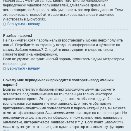
удалил вашу учётную запись. Кроме того, многие конференции
периодически удаляют пользователей, длительное время не
оставляющих сообщения, чтобы уменьшить размер базы данных. Если
это произошло, попробуйте зарегистрироваться снова и активнее
участвовать в дискуссиях.
Вернуться к началу
Я забыл пароль!
Не паникуйте! Хотя пароль нельзя восстановить, можно легко получить
новый. Перейдите на страницу входа на конференцию и щёлкните на
ссылку
Забыли пароль?
. Следуйте инструкциям, и скоро вы снова
сможете войти на конференцию.
Если не удалось получить новый пароль, свяжитесь с администратором
конференции.
Вернуться к началу
Почему мне периодически приходится повторять ввод имени и
пароля?
Если вы не отметили флажком пункт
Запомнить меня
, вы сможете
оставаться под своим именем на конференции только некоторое
ограниченное время. Это сделано для того, чтобы никто другой не смог
воспользоваться вашей учётной записью. Для того чтобы вам не
приходилось вводить имя пользователя и пароль каждый раз, вы можете
отметить флажком пункт
Запомнить меня
при входе на конференцию. Не
рекомендуется делать это на общедоступном компьютере, например в
библиотеке, интернет-кафе, университете и т. д. Если пункт
Запомнить
меня
отсутствует, это значит, что администратор отключил эту функцию.