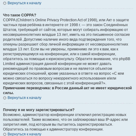
Вернуться к началу
Что такое COPPA?
COPPA (Children’s Online Privacy Protection Act of 1998), или Акт о защите
частных прав ребёнка в интернете от 1998 г. — это закон Соединённых
Штатов, требующий от сайтов, которые могут собирать информацию от
несовершеннолетних младше 13 лет, иметь на это письменное согласие
родителей. Допустимо наличие иного вида подтверждения того, что
опекуны разрешают сбор личной информации от несовершеннолетних
младше 13 лет. Если вы не уверены, применимо ли это к вам, как к
регистрирующемуся на конференции, или к самой конференции,
обратитесь за помощью к юрисконсульту. Обратите внимание, что phpBB
Limited администрация данной конференции не может давать
рекомендаций по правовым вопросам и не является объектом
юридических отношений, кроме указанных в ответе на вопрос «С кем
можно связаться по вопросу некорректного использования и/или
юридических вопросов, связанных с этой конференцией?».
Примечание переводчика: в России данный акт не имеет юридической
силы.
Вернуться к началу
Почему я не могу зарегистрироваться?
Возможно, администратор конференции отключил регистрацию новых
пользователей. Также возможно, что он заблокировал ваш IP-адрес или
запретил имя, под которым вы пытаетесь зарегистрироваться.
Обратитесь за помощью к администратору конференции.
Вернуться к началу