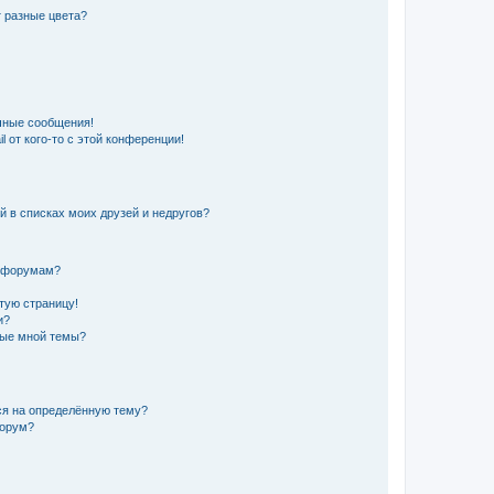
 разные цвета?
чные сообщения!
 от кого-то с этой конференции!
й в списках моих друзей и недругов?
и форумам?
стую страницу!
и?
ные мной темы?
ься на определённую тему?
форум?