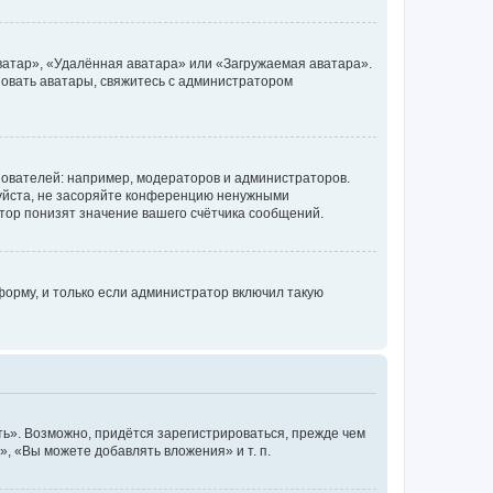
ватар», «Удалённая аватара» или «Загружаемая аватара».
ьзовать аватары, свяжитесь с администратором
ователей: например, модераторов и администраторов.
уйста, не засоряйте конференцию ненужными
тор понизят значение вашего счётчика сообщений.
орму, и только если администратор включил такую
ь». Возможно, придётся зарегистрироваться, прежде чем
, «Вы можете добавлять вложения» и т. п.