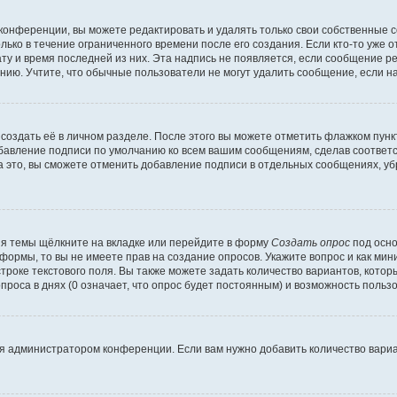
конференции, вы можете редактировать и удалять только свои собственные 
ько в течение ограниченного времени после его создания. Если кто-то уже 
дату и время последней из них. Эта надпись не появляется, если сообщение 
ию. Учтите, что обычные пользователи не могут удалить сообщение, если на 
создать её в личном разделе. После этого вы можете отметить флажком пун
обавление подписи по умолчанию ко всем вашим сообщениям, сделав соотве
а это, вы сможете отменить добавление подписи в отдельных сообщениях, у
я темы щёлкните на вкладке или перейдите в форму
Создать опрос
под осно
 формы, то вы не имеете прав на создание опросов. Укажите вопрос и как ми
троке текстового поля. Вы также можете задать количество вариантов, котор
оса в днях (0 означает, что опрос будет постоянным) и возможность пользо
я администратором конференции. Если вам нужно добавить количество вари