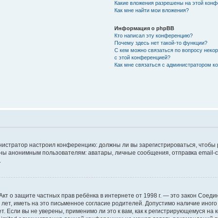
Какие вложения разрешены на этой кон
Как мне найти мои вложения?
Информация о phpBB
Кто написал эту конференцию?
Почему здесь нет такой-то функции?
С кем можно связаться по вопросу неко
с этой конференцией?
Как мне связаться с администратором 
дминистратор настроил конференцию: должны ли вы зарегистрироваться, чтобы
 анонимным пользователям: аватары, личные сообщения, отправка email-сооб
.
 или Акт о защите частных прав ребёнка в интернете от 1998 г. — это закон Со
т, иметь на это письменное согласие родителей. Допустимо наличие иного
 Если вы не уверены, применимо ли это к вам, как к регистрирующемуся на 