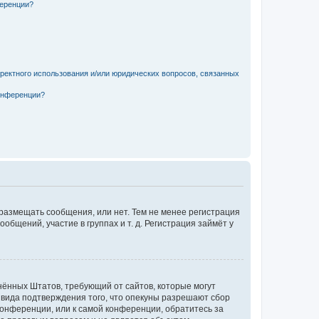
ференции?
рректного использования и/или юридических вопросов, связанных
конференции?
 размещать сообщения, или нет. Тем не менее регистрация
щений, участие в группах и т. д. Регистрация займёт у
единённых Штатов, требующий от сайтов, которые могут
 вида подтверждения того, что опекуны разрешают сбор
конференции, или к самой конференции, обратитесь за