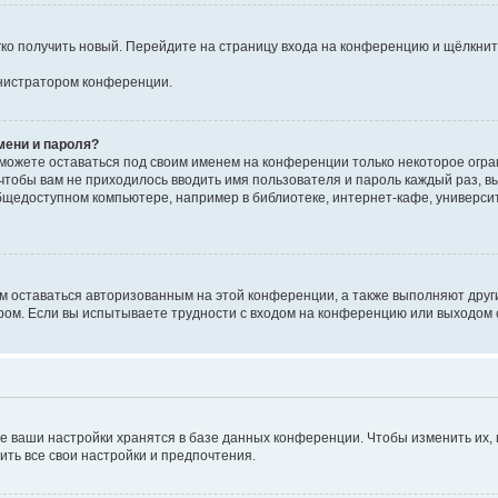
егко получить новый. Перейдите на страницу входа на конференцию и щёлкни
инистратором конференции.
мени и пароля?
сможете оставаться под своим именем на конференции только некоторое огран
 чтобы вам не приходилось вводить имя пользователя и пароль каждый раз, 
щедоступном компьютере, например в библиотеке, интернет-кафе, университе
ам оставаться авторизованным на этой конференции, а также выполняют друг
ом. Если вы испытываете трудности с входом на конференцию или выходом с
е ваши настройки хранятся в базе данных конференции. Чтобы изменить их,
ить все свои настройки и предпочтения.