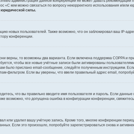
Limited администрация данной конференции не может давать рекомендаций 
ос «С кем можно связаться по вопросу некорректного использования и/или ю
т юридической силы.
ию новых пользователей. Также возможно, что он заблокировал ваш IP-адре
атору конференции.
они верны, то возможны два варианта. Если включена поддержка COPPA и при 
уется, чтобы все новые учётные записи были активированы пользователями
ам было прислано email-сообщение, следуйте полученным инструкциям. Если
пам-фильтром. Если вы уверены, что ввели правильный адрес email, попробу
едитесь, что вы правильно вводите имя пользователя и пароль. Если данные
Также возможно, что допущена ошибка в конфигурации конференции, свяжитес
вал или удалил вашу учётную запись. Кроме того, многие конференции перио
ных. Если это произошло, попробуйте зарегистрироваться снова и активнее 