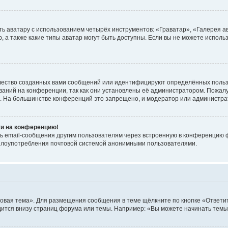
ь аватару с использованием четырёх инструментов: «Граватар», «Галерея а
, а также какие типы аватар могут быть доступны. Если вы не можете испол
чество созданных вами сообщений или идентифицируют определённых польз
аний на конференции, так как они установлены её администратором. Пожал
е. На большинстве конференций это запрещено, и модератор или администра
ти на конференцию!
ь email-сообщения другим пользователям через встроенную в конференцию ф
ь злоупотребления почтовой системой анонимными пользователями.
овая тема». Для размещения сообщения в теме щёлкните по кнопке «Ответит
ится внизу страниц форума или темы. Например: «Вы можете начинать темы»