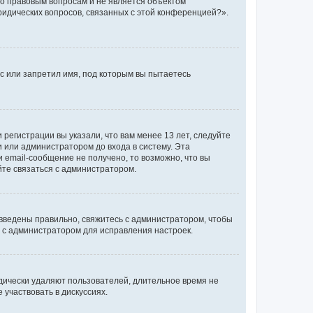
по правовым вопросам и не является объектом
ридических вопросов, связанных с этой конференцией?».
с или запретил имя, под которым вы пытаетесь
регистрации вы указали, что вам менее 13 лет, следуйте
 или администратором до входа в систему. Эта
 email-сообщение не получено, то возможно, что вы
йте связаться с администратором.
 введены правильно, свяжитесь с администратором, чтобы
ь с администратором для исправления настроек.
дически удаляют пользователей, длительное время не
участвовать в дискуссиях.