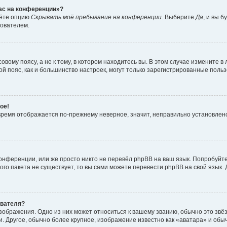
час на конференции»?
дёте опцию
Скрывать моё пребывание на конференции
. Выберите
Да
, и вы 
зователем.
вому поясу, а не к тому, в котором находитесь вы. В этом случае измените в 
овой пояс, как и большинство настроек, могут только зарегистрированные пол
ое!
о время отображается по-прежнему неверное, значит, неправильно установле
онференции, или же просто никто не перевёл phpBB на ваш язык. Попробуйт
вого пакета не существует, то вы сами можете перевести phpBB на свой язы
ователя?
зображения. Одно из них может относиться к вашему званию, обычно это звёзд
. Другое, обычно более крупное, изображение известно как «аватара» и обы