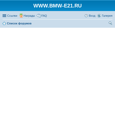
WWW.BMW-E21.RU
Ссылки
Награды
FAQ
Вход
Галерея
Список форумов
ои
ск