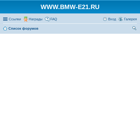
WWW.BMW-E21.RU
Ссылки
Награды
FAQ
Вход
Галерея
Список форумов
ои
ск