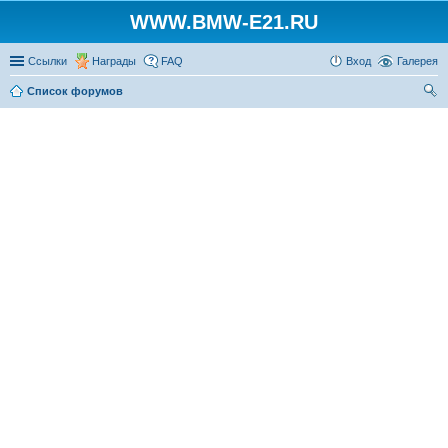
WWW.BMW-E21.RU
Ссылки
Награды
FAQ
Вход
Галерея
Список форумов
ои
ск