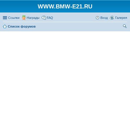
WWW.BMW-E21.RU
Ссылки
Награды
FAQ
Вход
Галерея
Список форумов
ои
ск