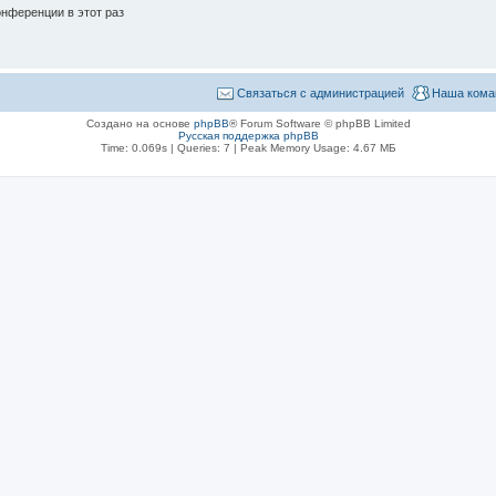
нференции в этот раз
Связаться с администрацией
Наша кома
Создано на основе
phpBB
® Forum Software © phpBB Limited
Русская поддержка phpBB
Time: 0.069s
|
Queries: 7
| Peak Memory Usage: 4.67 МБ