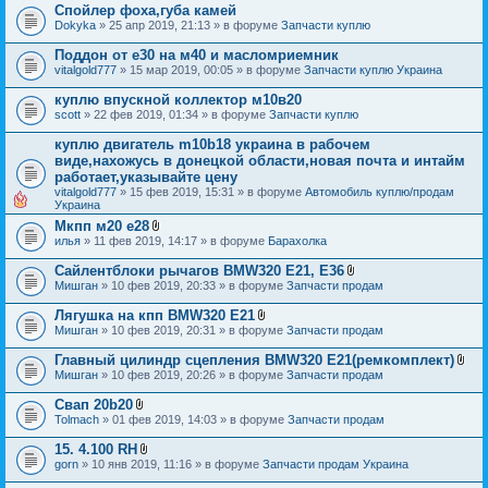
Спойлер фоха,губа камей
и
я
Dokyka
» 25 апр 2019, 21:13 » в форуме
Запчасти куплю
Поддон от е30 на м40 и масломриемник
vitalgold777
» 15 мар 2019, 00:05 » в форуме
Запчасти куплю Украина
куплю впускной коллектор м10в20
scott
» 22 фев 2019, 01:34 » в форуме
Запчасти куплю
куплю двигатель m10b18 украина в рабочем
виде,нахожусь в донецкой области,новая почта и интайм
работает,указывайте цену
vitalgold777
» 15 фев 2019, 15:31 » в форуме
Автомобиль куплю/продам
Украина
Мкпп м20 е28
В
илья
» 11 фев 2019, 14:17 » в форуме
Барахолка
л
о
Сайлентблоки рычагов BMW320 E21, Е36
ж
В
Мишган
» 10 фев 2019, 20:33 » в форуме
Запчасти продам
е
л
н
о
Лягушка на кпп BMW320 E21
и
ж
В
я
Мишган
» 10 фев 2019, 20:31 » в форуме
Запчасти продам
е
л
н
о
Главный цилиндр сцепления BMW320 E21(ремкомплект)
и
ж
В
я
Мишган
» 10 фев 2019, 20:26 » в форуме
Запчасти продам
е
л
н
о
Свап 20b20
и
ж
В
я
Tolmach
» 01 фев 2019, 14:03 » в форуме
Запчасти продам
е
л
н
о
15. 4.100 RH
и
ж
В
я
gorn
» 10 янв 2019, 11:16 » в форуме
Запчасти продам Украина
е
л
н
о