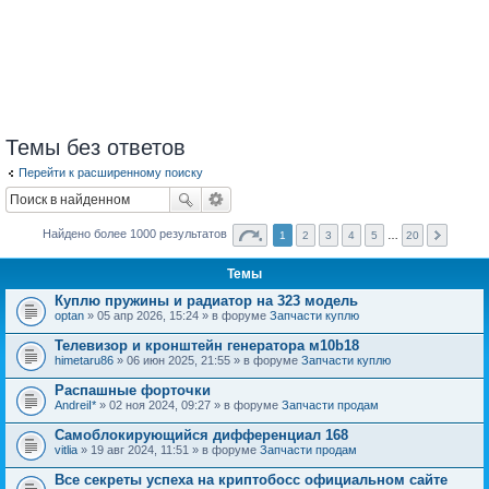
Темы без ответов
Перейти к расширенному поиску
Найдено более 1000 результатов
1
2
3
4
5
…
20
Темы
Куплю пружины и радиатор на 323 модель
optan
» 05 апр 2026, 15:24 » в форуме
Запчасти куплю
Телевизор и кронштейн генератора м10b18
himetaru86
» 06 июн 2025, 21:55 » в форуме
Запчасти куплю
Распашные форточки
AndreiI*
» 02 ноя 2024, 09:27 » в форуме
Запчасти продам
Самоблокирующийся дифференциал 168
vitlia
» 19 авг 2024, 11:51 » в форуме
Запчасти продам
Все секреты успеха на криптобосс официальном сайте