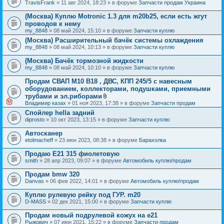
TravisFrank
» 11 авг 2024, 18:23 » в форуме
Запчасти продам Украина
(Москва) Куплю Motronic 1.3 для m20b25, если есть жгут
проводов к нему
my_8848
» 08 май 2024, 15:10 » в форуме
Запчасти куплю
(Москва) Расширительный бачёк системы охлаждения
my_8848
» 08 май 2024, 10:13 » в форуме
Запчасти куплю
(Москва) Бачёк тормозной жидкости
my_8848
» 08 май 2024, 10:10 » в форуме
Запчасти куплю
Продам СВАП М10 В18 , ДВС, КПП 245/5 с навесным
оборудованием, коллекторами, подушками, приемными
трубами и эл.риборами
В
Владимир казах
» 01 ноя 2023, 17:38 » в форуме
Запчасти продам
л
Спойлер hella задний
о
diprosto
» 10 окт 2023, 13:15 » в форуме
ж
Запчасти куплю
е
н
Автосканер
и
etolmacheff
» 23 июн 2023, 08:38 » в форуме
Барахолка
я
Продаю Е21 315 фиолетовую
smith
» 28 апр 2023, 09:07 » в форуме
Автомобиль куплю/продам
Продам bmw 320
Danvas
» 06 фев 2022, 14:01 » в форуме
Автомобиль куплю/продам
Куплю рулевую рейку под ГУР. m20
D-MASS
» 02 дек 2021, 15:00 » в форуме
Запчасти куплю
Продам новый подрулевой кожух на e21
Рыжович
» 07 июн 2021, 15:22 » в форуме
Запчасти продам