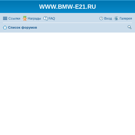
WWW.BMW-E21.RU
Ссылки
Награды
FAQ
Вход
Галерея
Список форумов
ои
ск