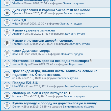
Vlad9e
» 30 июл 2020, 23:54 » в форуме
Запчасти куплю
Диск сцепления и корзина Sachs m10 все новое
Djance
» 23 июн 2020, 22:48 » в форуме
Запчасти продам
Блок 1,8
vitlia
» 26 май 2020, 17:30 » в форуме
Запчасти продам
Куплю кузовные запчасли
AndreiI*
» 28 мар 2020, 17:47 » в форуме
Запчасти куплю
Куплю уплотнители дверей передних
Георгий123
» 12 фев 2020, 15:28 » в форуме
Запчасти куплю
части Двуглазая морда
илья
» 03 фев 2020, 07:42 » в форуме
Запчасти продам
Изготовление номеров на все виды транспорта
В
vsedublikaty
» 03 окт 2019, 21:47 » в форуме
Барахолка
л
о
Трос спидометра, нижняя часть. Колпачок левый на
ж
подлокотник. Стекло зеркала.
е
ilia
» 02 сен 2019, 16:31 » в форуме
Запчасти куплю
н
и
Продам E21 316
я
killas966
» 21 авг 2019, 12:14 » в форуме
Автомобиль куплю/продам
спойлер на люк и карб питбург 1б
В
buxara
» 07 май 2019, 18:18 » в форуме
Запчасти продам
л
о
Куплю торпеду и бороду на дорестайловую машину
ж
Dohtor
» 25 апр 2019, 23:35 » в форуме
Запчасти куплю Украина
е
н