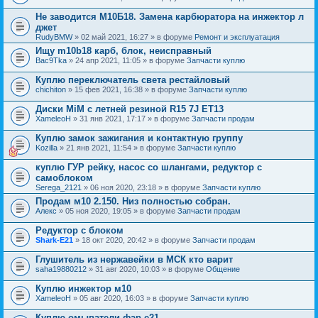
Не заводится М10Б18. Замена карбюратора на инжектор л
джет
RudyBMW
» 02 май 2021, 16:27 » в форуме
Ремонт и эксплуатация
Ищу m10b18 карб, блок, неисправный
Bac9Tka
» 24 апр 2021, 11:05 » в форуме
Запчасти куплю
Куплю переключатель света рестайловый
chichiton
» 15 фев 2021, 16:38 » в форуме
Запчасти куплю
Диски MiM с летней резиной R15 7J ET13
XameleoH
» 31 янв 2021, 17:17 » в форуме
Запчасти продам
Куплю замок зажигания и контактную группу
Kozilla
» 21 янв 2021, 11:54 » в форуме
Запчасти куплю
куплю ГУР рейку, насос со шлангами, редуктор с
самоблоком
Serega_2121
» 06 ноя 2020, 23:18 » в форуме
Запчасти куплю
Продам м10 2.150. Низ полностью собран.
Алекс
» 05 ноя 2020, 19:05 » в форуме
Запчасти продам
Редуктор с блоком
Shark-E21
» 18 окт 2020, 20:42 » в форуме
Запчасти продам
Глушитель из нержавейки в МСК кто варит
saha19880212
» 31 авг 2020, 10:03 » в форуме
Общение
Куплю инжектор м10
XameleoH
» 05 авг 2020, 16:03 » в форуме
Запчасти куплю
Куплю омыватели фар е21