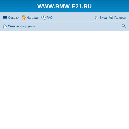
WWW.BMW-E21.RU
Ссылки
Награды
FAQ
Вход
Галерея
Список форумов
ои
ск