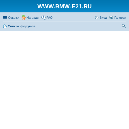
WWW.BMW-E21.RU
Ссылки
Награды
FAQ
Вход
Галерея
Список форумов
ои
ск