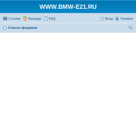
WWW.BMW-E21.RU
Ссылки
Награды
FAQ
Вход
Галерея
Список форумов
ои
ск