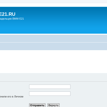
21.RU
ладельцев BMW E21
енили его в Личном