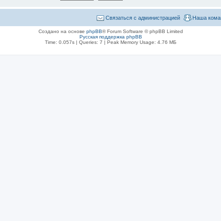
Связаться с администрацией
Наша кома
Создано на основе
phpBB
® Forum Software © phpBB Limited
Русская поддержка phpBB
Time: 0.057s
|
Queries: 7
| Peak Memory Usage: 4.76 МБ