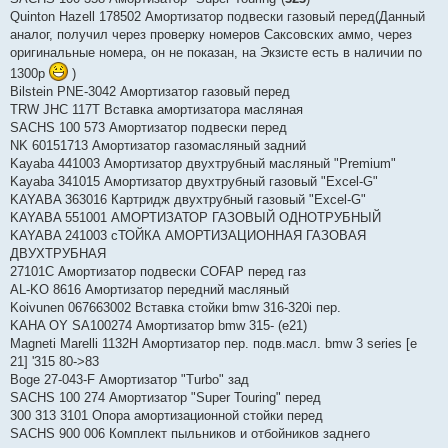
Quinton Hazell 178502 Амортизатор подвески газовый перед(Данный
аналог, получил через проверку номеров Саксовских аммо, через
оригинальные номера, он не показан, на Экзисте есть в наличии по
1300р
)
Bilstein PNE-3042 Амортизатор газовый перед
TRW JHC 117T Вставка амортизатора масляная
SACHS 100 573 Амортизатор подвески перед
NK 60151713 Амортизатор газомасляный задний
Kayaba 441003 Амортизатор двухтрубный масляный "Premium"
Kayaba 341015 Амортизатор двухтрубный газовый "Excel-G"
KAYABA 363016 Картридж двухтрубный газовый "Excel-G"
KAYABA 551001 АМОРТИЗАТОР ГАЗОВЫЙ ОДНОТРУБНЫЙ
KAYABA 241003 сТОЙКА АМОРТИЗАЦИОННАЯ ГАЗОВАЯ
ДВУХТРУБНАЯ
27101C Амортизатор подвески COFAP перед газ
AL-KO 8616 Амортизатор передний масляный
Koivunen 067663002 Вставка стойки bmw 316-320i пер.
KAHA OY SA100274 Амортизатор bmw 315- (e21)
Magneti Marelli 1132H Амортизатор пер. подв.масл. bmw 3 series [e
21] '315 80->83
Boge 27-043-F Амортизатор "Turbo" зад
SACHS 100 274 Амортизатор "Super Touring" перед
300 313 3101 Опора амортизационной стойки перед
SACHS 900 006 Комплект пыльников и отбойников заднего