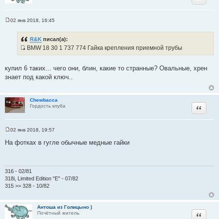
02 янв 2018, 16:45
С
о
о
R&K
писал(а):
б
BMW 18 30 1 737 774 Гайка крепления приемной трубы
щ
И
е
н
с
и
купил 6 таких... чего они, блин, какие то странные? Овальные, хрен
т
е
знает под какой ключ..
о
ч
н
Chewbacca
Цитата
Гордость клуба
и
к
ц
02 янв 2018, 19:57
и
С
о
На фотках в гугле обычные медные гайки
т
о
а
б
щ
т
е
ы
н
316 - 02/81
и
318i, Limited Edition "E" - 07/82
е
315 >> 328 - 10/82
Антоша из Голицыно )
Цитата
Почётный житель