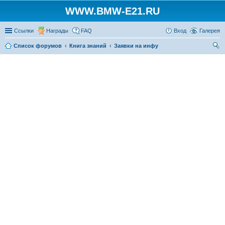
WWW.BMW-E21.RU
Ссылки
Награды
FAQ
Вход
Галерея
Список форумов
Книга знаний
Заявки на инфу
ои
ск