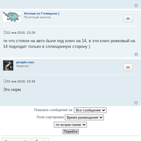
щ
е
н
и
Антоша из Голицыно )
Цитата
е
Почётный житель
02 янв 2018, 23:28
С
о
те что стояли на авто были под ключ на 14, в эти ключ рожковый на
о
14 подходит только в сплющенную сторону )
б
щ
е
н
и
people-rozz
Цитата
е
Новичок
02 янв 2018, 23:49
С
о
Это норм
о
б
щ
е
н
Показать сообщения за:
и
е
Поле сортировки