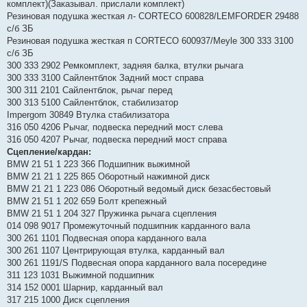
комплект)(Заказывал. прислали комплект)
Резиновая подушка жесткая л- CORTECO 600828/LEMFORDER 29488
с/б ЗБ
Резиновая подушка жесткая п CORTECO 600937/Meyle 300 333 3100
с/б ЗБ
300 333 2902 Ремкомплект, задняя балка, втулки рычага
300 333 3100 Сайлентблок Задний мост справа
300 311 2101 Сайлентблок, рычаг перед
300 313 5100 Сайлентблок, стабилизатор
Impergom 30849 Втулка стабилизатора
316 050 4206 Рычаг, подвеска передний мост слева
316 050 4207 Рычаг, подвеска передний мост справа
Сцепление/кардан:
BMW 21 51 1 223 366 Подшипник выжимной
BMW 21 21 1 225 865 Оборотный нажимной диск
BMW 21 21 1 223 086 Оборотный ведомый диск безасбестовый
BMW 21 51 1 202 659 Болт крепежный
BMW 21 51 1 204 327 Пружинка рычага сцепления
014 098 9017 Промежуточный подшипник карданного вала
300 261 1101 Подвесная опора карданного вала
300 261 1107 Центрирующая втулка, карданный вал
300 261 1191/S Подвесная опора карданного вала посередине
311 123 1031 Выжимной подшипник
314 152 0001 Шарнир, карданный вал
317 215 1000 Диск сцепления