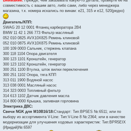
Внимание:
Прежде, чем заказывать какую-то деталь, проверте ее на
совместимость с вашим авто, либо сами, либо через менеджера
магазина, т.к. номера искались по винам: е21, 315 и е12, 520(редко)
Двигатель/КПП:
SWAG 20 12 0001 Фланец карбюратора 2В4
BMW 11 42 1 266 773 Фильтр масляный
052 010 0825 AVX10X825 Ремень клиновой
052 010 0875 AVX10X875 Ремень клиновой
100 109 0003 Сальник, стержень клапана
300 118 1104 Опора двигателя
300 123 1101 Кронштейн, генератор
300 123 1102 Кронштейн, генератор
300 251 1100 Втулка, шток вилки переключения
300 251 1102 Опора, тяга КПП
313 011 1900 Водяной насос
313 038 0001 Масляный насос
314 323 0003 Топливный фильтр
314 613 1102 Датчик давления масла
314 800 0000 Крышка, заливная горловина
Электрика ДВС:
Свечи NGK для М10В16/18:
Стандарт: Тип:BP5ES №:6511; или по
выбору из ассортимента V-Line: Тип:V-Line 8 №:2364; или в качестве
модернизации для улучшения ходовых характеристик: Тип:BPR5EIX
(Иридий)№:6597