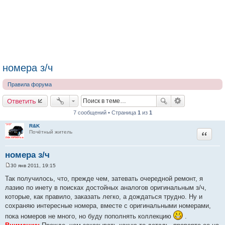
номера з/ч
Правила форума
Ответить
7 сообщений • Страница
1
из
1
R&K
Цитата
Почётный житель
номера з/ч
30 янв 2011, 19:15
С
о
Так получилось, что, прежде чем, затевать очередной ремонт, я
о
лазию по инету в поисках достойных аналогов оригинальным з/ч,
б
щ
которые, как правило, заказать легко, а дождаться трудно. Ну и
е
сохраняю интересные номера, вместе с оригинальными номерами,
н
и
пока номеров не много, но буду пополнять коллекцию
.
е