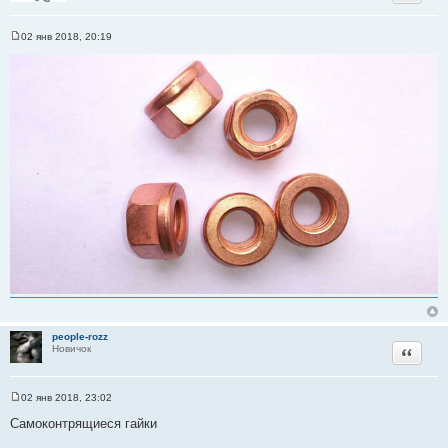
02 янв 2018, 20:19
С
о
о
б
щ
е
н
и
е
people-rozz
Цитата
Новичок
02 янв 2018, 23:02
С
о
Самоконтрящиеся гайки
о
б