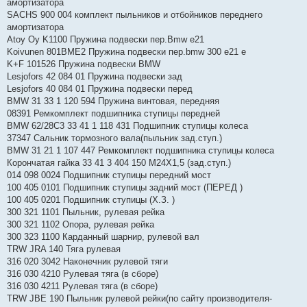
амортизатора
SACHS 900 004 комплект пыльников и отбойников переднего
амортизатора
Atoy Oy K1100 Пружина подвески пер.Bmw e21
Koivunen 801BME2 Пружина подвески пер.bmw 300 e21 e
K+F 101526 Пружина подвески BMW
Lesjofors 42 084 01 Пружина подвески зад
Lesjofors 40 084 01 Пружина подвески перед
BMW 31 33 1 120 594 Пружина винтовая, передняя
08391 Ремкомплект подшипника ступицы передней
BMW 62/28C3 33 41 1 118 431 Подшипник ступицы колеса
37347 Сальник тормозного вала(пыльник зад.ступ.)
BMW 31 21 1 107 447 Ремкомплект подшипника ступицы колеса
Корончатая гайка 33 41 3 404 150 M24X1,5 (зад.ступ.)
014 098 0024 Подшипник ступицы передний мост
100 405 0101 Подшипник ступицы задний мост (ПЕРЕД )
100 405 0201 Подшипник ступицы (Х.З. )
300 321 1101 Пыльник, рулевая рейка
300 321 1102 Опора, рулевая рейка
300 323 1100 Карданный шарнир, рулевой вал
TRW JRA 140 Тяга рулевая
316 020 3042 Наконечник рулевой тяги
316 030 4210 Рулевая тяга (в сборе)
316 030 4211 Рулевая тяга (в сборе)
TRW JBE 190 Пыльник рулевой рейки(по сайту производителя-