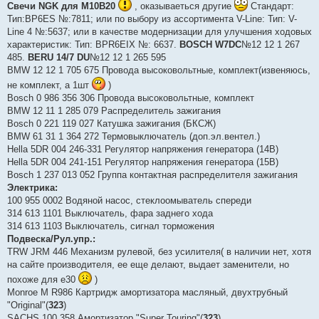
Свечи NGK для М10В20
, оказываеться другие
Стандарт:
Тип:BP6ES №:7811; или по выбору из ассортимента V-Line: Тип: V-
Line 4 №:5637; или в качестве модернизации для улучшения ходовых
характеристик: Тип: BPR6EIX №: 6637.
BOSCH W7DC
№12 12 1 267
485.
BERU 14/7 DU
№12 12 1 265 595
BMW 12 12 1 705 675 Провода высоковольтные, комплект(извеняюсь,
не комплект, а 1шт
)
Bosch 0 986 356 306 Провода высоковольтные, комплект
BMW 12 11 1 285 079 Распределитель зажигания
Bosch 0 221 119 027 Катушка зажигания (БКСЖ)
BMW 61 31 1 364 272 Термовыключатель (доп.эл.вентел.)
Hella 5DR 004 246-331 Регулятор напряжения генератора (14В)
Hella 5DR 004 241-151 Регулятор напряжения генератора (15В)
Bosch 1 237 013 052 Группа контактная распределителя зажигания
Электрика:
100 955 0002 Водяной насос, стеклоомыватель спереди
314 613 1101 Выключатель, фара заднего хода
314 613 1103 Выключатель, сигнал торможения
Подвеска/Рул.упр.:
TRW JRM 446 Механизм рулевой, без усилителя( в наличии нет, хотя
на сайте производителя, ее еще делают, выдает заменители, но
похоже для е30
)
Monroe M R986 Картридж амортизатора масляный, двухтрубный
"Original"(
323
)
SACHS 100 358 Амортизатор "Super Touring"(
323
)